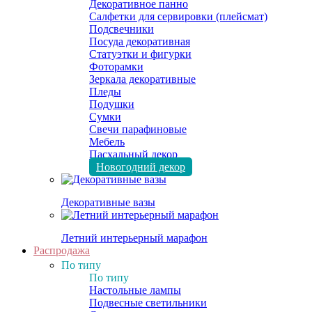
Декоративное панно
Салфетки для сервировки (плейсмат)
Подсвечники
Посуда декоративная
Статуэтки и фигурки
Фоторамки
Зеркала декоративные
Пледы
Подушки
Сумки
Свечи парафиновые
Мебель
Пасхальный декор
Новогодний декор
Декоративные вазы
Летний интерьерный марафон
Распродажа
По типу
По типу
Настольные лампы
Подвесные светильники