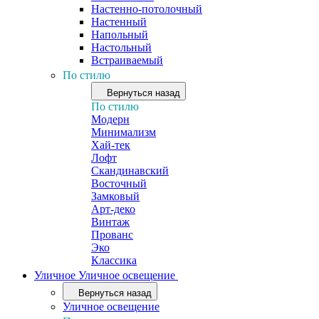
Настенно-потолочный
Настенный
Напольный
Настольный
Встраиваемый
По стилю
Вернуться назад
По стилю
Модерн
Минимализм
Хай-тек
Лофт
Скандинавский
Восточный
Замковый
Арт-деко
Винтаж
Прованс
Эко
Классика
Уличное
Уличное освещение
Вернуться назад
Уличное освещение