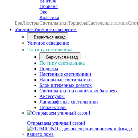
Винтаж
Прованс
Эко
Классика
Бра
Люстры
Светильники
Торшеры
Настольные лампы
Спо
Уличное
Уличное освещение
Вернуться назад
Уличное освещение
По типу светильника
Вернуться назад
По типу светильника
Подвесы
Настенные светильники
Напольные светильники
Блок штекерных розеток
Светильники на солнечных батареях
Аксессуары
Ландшафтные светильники
Прожекторы
Открываем уличный сезон!