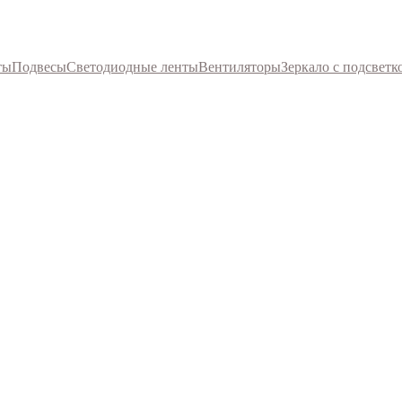
ты
Подвесы
Светодиодные ленты
Вентиляторы
Зеркало с подсветк