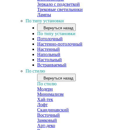
Зеркало с подсветкой
Трековые светильники
Лампы
По типу установки
Вернуться назад
По типу установки
Потолочный
Настенно-потолочный
Настенный
Напольный
Настольный
Встраиваемый
По стилю
Вернуться назад
По стилю
Модерн
Минимализм
Хай-тек
Лофт
Скандинавский
Восточный
Замковый
Арт-деко