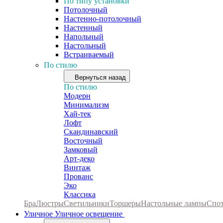
По типу установки
Потолочный
Настенно-потолочный
Настенный
Напольный
Настольный
Встраиваемый
По стилю
Вернуться назад
По стилю
Модерн
Минимализм
Хай-тек
Лофт
Скандинавский
Восточный
Замковый
Арт-деко
Винтаж
Прованс
Эко
Классика
Бра
Люстры
Светильники
Торшеры
Настольные лампы
Спо
Уличное
Уличное освещение