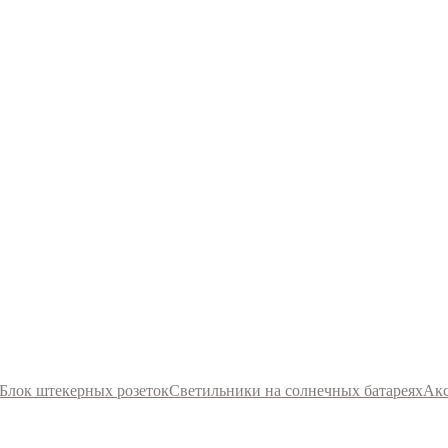
Блок штекерных розеток
Светильники на солнечных батареях
Акс