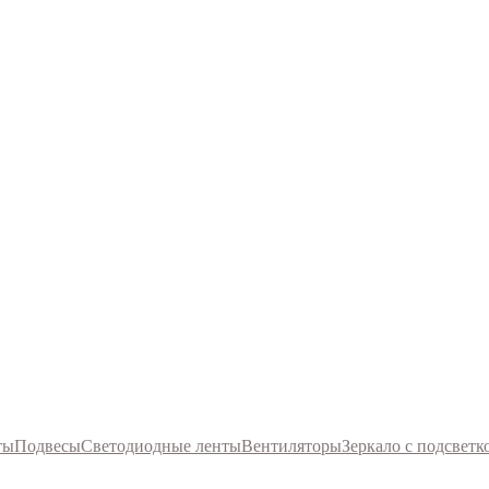
ты
Подвесы
Светодиодные ленты
Вентиляторы
Зеркало с подсветк