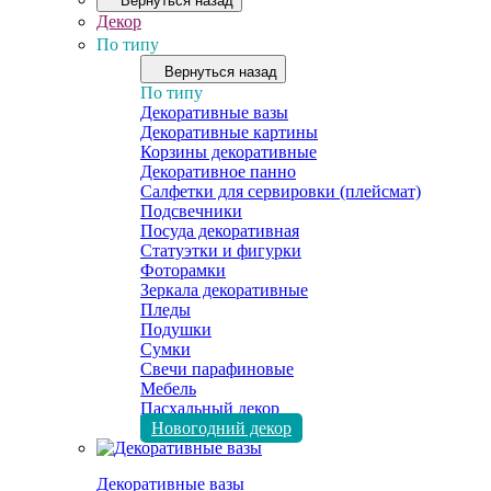
Вернуться назад
Декор
По типу
Вернуться назад
По типу
Декоративные вазы
Декоративные картины
Корзины декоративные
Декоративное панно
Салфетки для сервировки (плейсмат)
Подсвечники
Посуда декоративная
Статуэтки и фигурки
Фоторамки
Зеркала декоративные
Пледы
Подушки
Сумки
Свечи парафиновые
Мебель
Пасхальный декор
Новогодний декор
Декоративные вазы