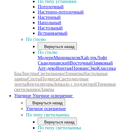
По типу установки
Потолочный
Настенно-потолочный
Настенный
Напольный
Настольный
Встраиваемый
По стилю
Вернуться назад
По стилю
Модерн
Минимализм
Хай-тек
Лофт
Скандинавский
Восточный
Замковый
Арт-деко
Винтаж
Прованс
Эко
Классика
Бра
Люстры
Светильники
Торшеры
Настольные
лампы
Споты
Подвесы
Светодиодные
ленты
Вентиляторы
Зеркало с подсветкой
Трековые
светильники
Лампы
Уличное
Уличное освещение
Вернуться назад
Уличное освещение
По типу светильника
Вернуться назад
По типу светильника