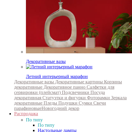
Декоративные вазы
Летний интерьерный марафон
Декоративные вазы
Декоративные картины
Корзины
декоративные
Декоративное панно
Салфетки для
сервировки (плейсмат)
Подсвечники
Посуда
декоративная
Статуэтки и фигурки
Фоторамки
Зеркала
декоративные
Пледы
Подушки
Сумки
Свечи
парафиновые
Новогодний декор
Распродажа
По типу
По типу
Настольные лампы