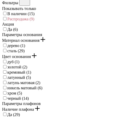
Фильтры
Показывать только
В наличии (
15
)
Распродажа (
9
)
Акция
Да (
6
)
Параметры основания
Материал основания
дерево (
1
)
сталь (
29
)
Цвет основания
дуб (
1
)
золотой (
2
)
кремовый (
1
)
латунный (
5
)
латунь матовая (
2
)
никель матовый (
6
)
хром (
5
)
черный (
14
)
Параметры плафонов
Наличие плафона
Да (
29
)