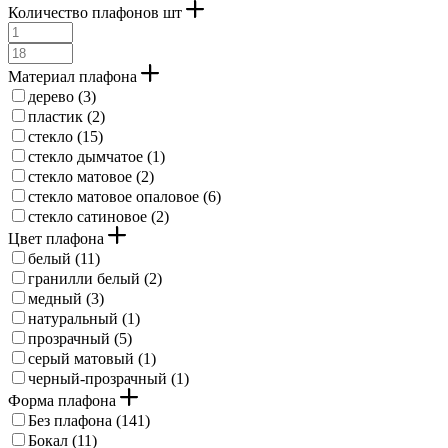
Количество плафонов шт
Материал плафона
дерево (
3
)
пластик (
2
)
стекло (
15
)
стекло дымчатое (
1
)
стекло матовое (
2
)
стекло матовое опаловое (
6
)
стекло сатиновое (
2
)
Цвет плафона
белый (
11
)
гранилли белый (
2
)
медный (
3
)
натуральный (
1
)
прозрачный (
5
)
серый матовый (
1
)
черный-прозрачный (
1
)
Форма плафона
Без плафона (
141
)
Бокал (
11
)