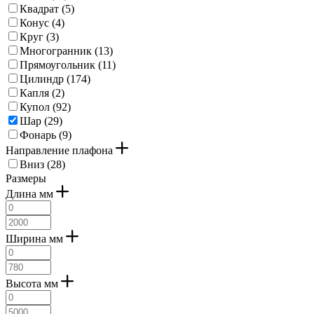
Квадрат (
5
)
Конус (
4
)
Круг (
3
)
Многогранник (
13
)
Прямоугольник (
11
)
Цилиндр (
174
)
Капля (
2
)
Купол (
92
)
Шар (
29
)
Фонарь (
9
)
Направление плафона
Вниз (
28
)
Размеры
Длина мм
Ширина мм
Высота мм