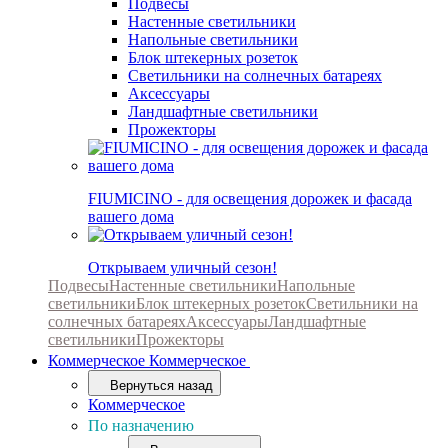
Подвесы
Настенные светильники
Напольные светильники
Блок штекерных розеток
Светильники на солнечных батареях
Аксессуары
Ландшафтные светильники
Прожекторы
FIUMICINO - для освещения дорожек и фасада
вашего дома
Открываем уличный сезон!
Подвесы
Настенные светильники
Напольные
светильники
Блок штекерных розеток
Светильники на
солнечных батареях
Аксессуары
Ландшафтные
светильники
Прожекторы
Коммерческое
Коммерческое
Вернуться назад
Коммерческое
По назначению