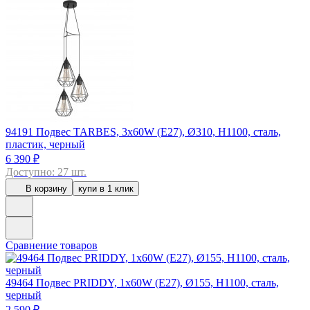
94191
Подвес TARBES, 3x60W (E27), Ø310, Н1100, сталь,
пластик, черный
6 390 ₽
Доступно: 27 шт.
В корзину
купи в 1 клик
Сравнение товаров
49464
Подвес PRIDDY, 1х60W (E27), Ø155, H1100, сталь,
черный
2 590 ₽