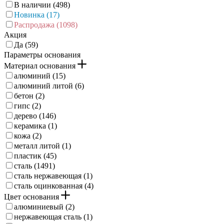
В наличии (
498
)
Новинка (
17
)
Распродажа (
1098
)
Акция
Да (
59
)
Параметры основания
Материал основания
алюминий (
15
)
алюминий литой (
6
)
бетон (
2
)
гипс (
2
)
дерево (
146
)
керамика (
1
)
кожа (
2
)
металл литой (
1
)
пластик (
45
)
сталь (
1491
)
сталь нержавеющая (
1
)
сталь оцинкованная (
4
)
Цвет основания
алюминиевый (
2
)
нержавеющая сталь (
1
)