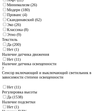
Минимализм (
26
)
Модерн (
180
)
Прованс (
4
)
Скандинавский (
62
)
Эко (
26
)
Классика (
8
)
Этно (
9
)
Текстиль
Да (
200
)
Нет (
1
)
Наличие датчика движения
Нет (
11
)
Наличие датчика освещенности
?
Сенсор включающий и выключающий светильник в
зависимости степени освещенности
Нет (
11
)
Регулировка высоты
Да (
1538
)
Наличие подсветки
Нет (
1
)