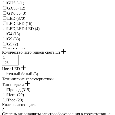
GU5,3 (
1
)
GX53 (
12
)
GY6,35 (
3
)
LED (
370
)
LED;LED (
16
)
LED;LED;LED (
4
)
G4 (
13
)
G9 (
33
)
G5 (
2
)
2GX13 (
1
)
Количество источников света шт
G53 (
1
)
Цвет LED
теплый белый (
3
)
Технические характеристики
Тип подвеса
Провод (
315
)
Цепь (
29
)
Трос (
29
)
Класс влагозащиты
?
Степень влагозащиты электрооборудования в соответствии с