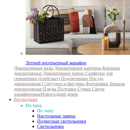
Летний интерьерный марафон
Декоративные вазы
Декоративные картины
Корзины
декоративные
Декоративное панно
Салфетки для
сервировки (плейсмат)
Подсвечники
Посуда
декоративная
Статуэтки и фигурки
Фоторамки
Зеркала
декоративные
Пледы
Подушки
Сумки
Свечи
парафиновые
Новогодний декор
Распродажа
По типу
По типу
Настольные лампы
Подвесные светильники
Светильники