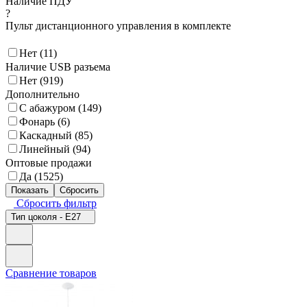
Наличие ПДУ
?
Пульт дистанционного управления в комплекте
Нет (
11
)
Наличие USB разъема
Нет (
919
)
Дополнительно
С абажуром (
149
)
Фонарь (
6
)
Каскадный (
85
)
Линейный (
94
)
Оптовые продажи
Да (
1525
)
Сбросить фильтр
Тип цоколя - E27
Сравнение товаров