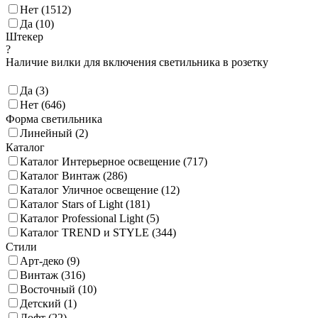
Нет (
1512
)
Да (
10
)
Штекер
?
Наличие вилки для включения светильника в розетку
Да (
3
)
Нет (
646
)
Форма светильника
Линейный (
2
)
Каталог
Каталог Интерьерное освещение (
717
)
Каталог Винтаж (
286
)
Каталог Уличное освещение (
12
)
Каталог Stars of Light (
181
)
Каталог Professional Light (
5
)
Каталог TREND и STYLE (
344
)
Стили
Арт-деко (
9
)
Винтаж (
316
)
Восточный (
10
)
Детский (
1
)
Лофт (
22
)