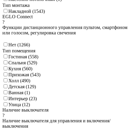
Тип монтажа
Накладной (
1543
)
EGLO Connect
?
Функции дистанционного управления пультом, смартфоном
или голосом, регулировка свечения
Нет (
1266
)
Тип помещения
Гостиная (
558
)
Спальня (
529
)
Кухня (
560
)
Прихожая (
543
)
Холл (
490
)
Детская (
129
)
Ванная (
1
)
Интерьер (
23
)
Улица (
12
)
Наличие выключателя
?
Наличие выключателя для управления и включения/
выключения