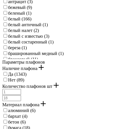
антрацит (
3
)
бежевый (
9
)
беленый (
1
)
белый (
166
)
белый античный (
1
)
белый налет (
2
)
белый с известью (
3
)
белый состаренный (
1
)
береза (
1
)
брашированный медный (
1
)
бронзовый (
11
)
Параметры плафонов
бронзовый античный (
1
)
Наличие плафона
бурый (
5
)
Да (
1343
)
дуб (
6
)
Нет (
89
)
желтый (
1
)
Количество плафонов шт
жемчужно-серый (
1
)
зеленый (
4
)
зеленый состаренный черный (
1
)
Материал плафона
золотисто-кремовый (
1
)
алюминий (
6
)
золотисто-рыжий (
1
)
бархат (
4
)
золото розовое (
6
)
бетон (
6
)
золотой (
68
)
бумага (
18
)
коричневая патина (
4
)