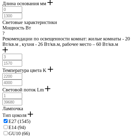
черный-античный (
1
)
Длина основания мм
пастельный светло-зеленый (
1
)
черный-прозрачный (
75
)
серебро-античное (
2
)
шампань (
5
)
белый-античный (
1
)
янтарный (
23
)
Световые характеристики
стальной (
1
)
цветной (
2
)
Мощность Вт
серебро матовое (
2
)
коричневый-прозрачный (
1
)
?
никель-матовый (
2
)
темно коричневый (
1
)
Рекомендации по освещенности комнат: жилые комнаты - 20
шампанское (
1
)
Вт/кв.м , кухня - 26 Вт/кв.м, рабочее место – 60 Вт/кв.м
природный (
5
)
Температура цвета K
Световой поток Lm
Лампочка
Тип цоколя
E27 (
1545
)
E14 (
94
)
GU10 (
66
)