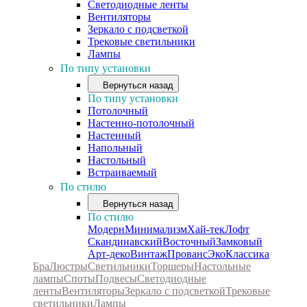
Светодиодные ленты
Вентиляторы
Зеркало с подсветкой
Трековые светильники
Лампы
По типу установки
Вернуться назад
По типу установки
Потолочный
Настенно-потолочный
Настенный
Напольный
Настольный
Встраиваемый
По стилю
Вернуться назад
По стилю
Модерн
Минимализм
Хай-тек
Лофт
Скандинавский
Восточный
Замковый
Арт-деко
Винтаж
Прованс
Эко
Классика
Бра
Люстры
Светильники
Торшеры
Настольные
лампы
Споты
Подвесы
Светодиодные
ленты
Вентиляторы
Зеркало с подсветкой
Трековые
светильники
Лампы