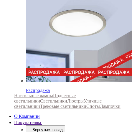
Распродажа
Настольные лампы
Подвесные
светильники
Светильники
Люстры
Уличные
светильники
Трековые светильники
Споты
Лампочки
О Компании
Покупателям
Вернуться назад