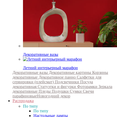
Декоративные вазы
Летний интерьерный марафон
Декоративные вазы
Декоративные картины
Корзины
декоративные
Декоративное панно
Салфетки для
сервировки (плейсмат)
Подсвечники
Посуда
декоративная
Статуэтки и фигурки
Фоторамки
Зеркала
декоративные
Пледы
Подушки
Сумки
Свечи
парафиновые
Новогодний декор
Распродажа
По типу
По типу
Настольные лампы