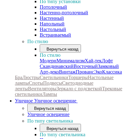
По типу установки
Потолочный
Настенно-потолочный
Настенный
Напольный
Настольный
Встраиваемый
По стилю
Вернуться назад
По стилю
Модерн
Минимализм
Хай-тек
Лофт
Скандинавский
Восточный
Замковый
Арт-деко
Винтаж
Прованс
Эко
Классика
Бра
Люстры
Светильники
Торшеры
Настольные
лампы
Споты
Подвесы
Светодиодные
ленты
Вентиляторы
Зеркало с подсветкой
Трековые
светильники
Лампы
Уличное
Уличное освещение
Вернуться назад
Уличное освещение
По типу светильника
Вернуться назад
По типу светильника