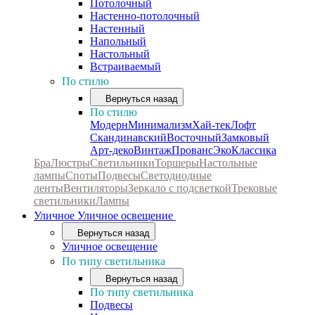
Потолочный
Настенно-потолочный
Настенный
Напольный
Настольный
Встраиваемый
По стилю
Вернуться назад
По стилю
Модерн
Минимализм
Хай-тек
Лофт
Скандинавский
Восточный
Замковый
Арт-деко
Винтаж
Прованс
Эко
Классика
Бра
Люстры
Светильники
Торшеры
Настольные
лампы
Споты
Подвесы
Светодиодные
ленты
Вентиляторы
Зеркало с подсветкой
Трековые
светильники
Лампы
Уличное
Уличное освещение
Вернуться назад
Уличное освещение
По типу светильника
Вернуться назад
По типу светильника
Подвесы