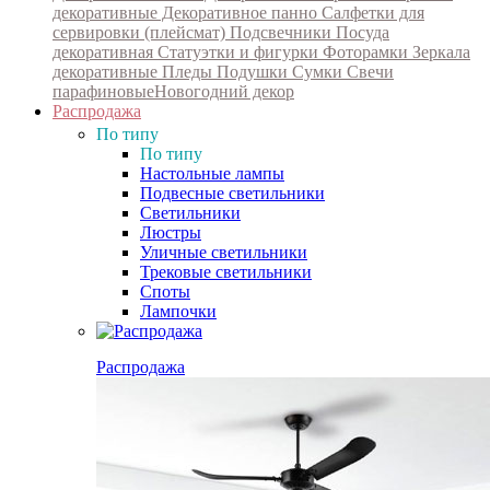
декоративные
Декоративное панно
Салфетки для
сервировки (плейсмат)
Подсвечники
Посуда
декоративная
Статуэтки и фигурки
Фоторамки
Зеркала
декоративные
Пледы
Подушки
Сумки
Свечи
парафиновые
Новогодний декор
Распродажа
По типу
По типу
Настольные лампы
Подвесные светильники
Светильники
Люстры
Уличные светильники
Трековые светильники
Споты
Лампочки
Распродажа