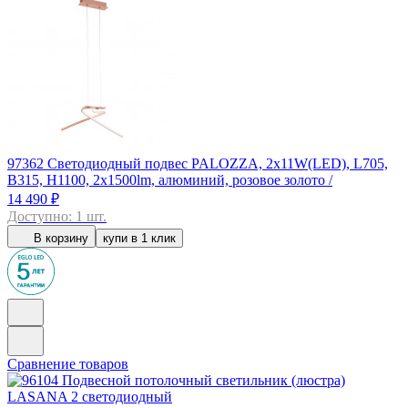
97362
Светодиодный подвес PALOZZA, 2х11W(LED), L705,
B315, H1100, 2х1500lm, алюминий, розовое золото /
14 490 ₽
Доступно: 1 шт.
В корзину
купи в 1 клик
Сравнение товаров