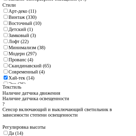
Стили
Арт-деко (
11
)
Винтаж (
330
)
Восточный (
10
)
Детский (
1
)
Замковый (
3
)
Лофт (
22
)
Минимализм (
38
)
Модерн (
297
)
Прованс (
4
)
Скандинавский (
65
)
Современный (
4
)
Хай-тек (
14
)
Эко (
26
)
Текстиль
Классика (
9
)
Наличие датчика движения
Этно (
9
)
Наличие датчика освещенности
?
Сенсор включающий и выключающий светильник в
зависимости степени освещенности
Регулировка высоты
Да (
14
)