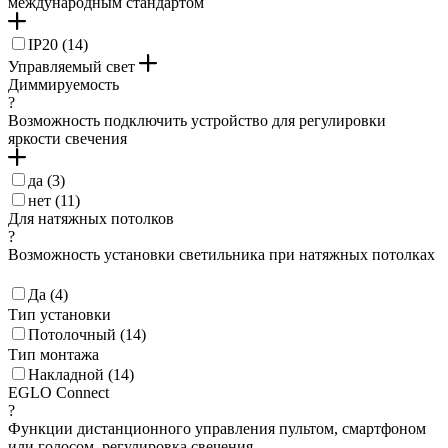
международным стандартом
IP20 (
14
)
Управляемый свет
Диммируемость
?
Возможность подключить устройство для регулировки
яркости свечения
да (
3
)
нет (
11
)
Для натяжных потолков
?
Возможность установки светильника при натяжных потолках
Да (
4
)
Тип установки
Потолочный (
14
)
Тип монтажа
Накладной (
14
)
EGLO Connect
?
Функции дистанционного управления пультом, смартфоном
или голосом, регулировка свечения