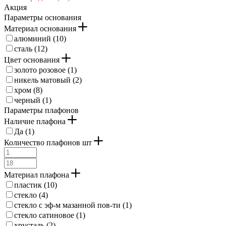
Акция
Параметры основания
Материал основания
алюминий (
10
)
сталь (
12
)
Цвет основания
золото розовое (
1
)
никель матовый (
2
)
хром (
8
)
черный (
1
)
Параметры плафонов
Наличие плафона
Да (
1
)
Количество плафонов шт
Материал плафона
пластик (
10
)
стекло (
4
)
стекло с эф-м мазанной пов-ти (
1
)
стекло сатиновое (
1
)
хрусталь (
2
)