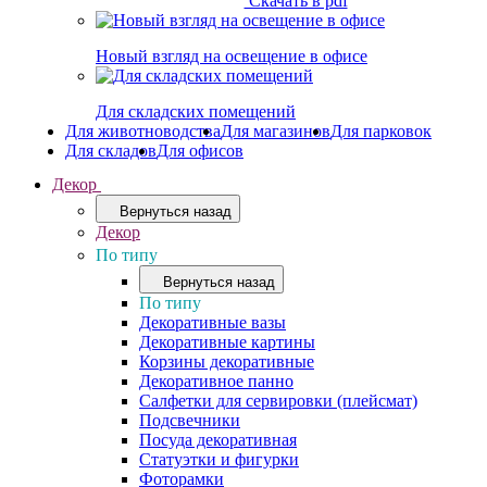
Скачать в pdf
Новый взгляд на освещение в офисе
Для складских помещений
Для животноводства
Для магазинов
Для парковок
Для складов
Для офисов
Декор
Вернуться назад
Декор
По типу
Вернуться назад
По типу
Декоративные вазы
Декоративные картины
Корзины декоративные
Декоративное панно
Салфетки для сервировки (плейсмат)
Подсвечники
Посуда декоративная
Статуэтки и фигурки
Фоторамки