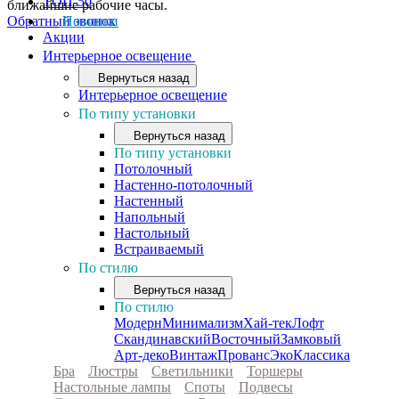
ТОП-50
ближайшие рабочие часы.
Обратный звонок
Новинки
Акции
Интерьерное освещение
Вернуться назад
Интерьерное освещение
По типу установки
Вернуться назад
По типу установки
Потолочный
Настенно-потолочный
Настенный
Напольный
Настольный
Встраиваемый
По стилю
Вернуться назад
По стилю
Модерн
Минимализм
Хай-тек
Лофт
Скандинавский
Восточный
Замковый
Арт-деко
Винтаж
Прованс
Эко
Классика
Бра
Люстры
Светильники
Торшеры
Настольные лампы
Споты
Подвесы