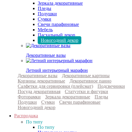
Зеркала декоративные
Пледы
Подушки
Сумки
Свечи парафиновые
Мебель
Пасхальный декор
Новогодний декор
Декоративные вазы
Летний интерьерный марафон
Декоративные вазы
Декоративные картины
Корзины декоративные
Декоративное панно
Салфетки для сервировки (плейсмат)
Подсвечники
Посуда декоративная
Статуэтки и фигурки
Фоторамки
Зеркала декоративные
Пледы
Подушки
Сумки
Свечи парафиновые
Новогодний декор
Распродажа
По типу
По типу