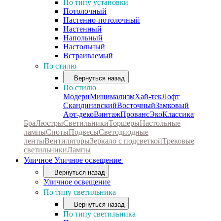
По типу установки
Потолочный
Настенно-потолочный
Настенный
Напольный
Настольный
Встраиваемый
По стилю
Вернуться назад
По стилю
Модерн
Минимализм
Хай-тек
Лофт
Скандинавский
Восточный
Замковый
Арт-деко
Винтаж
Прованс
Эко
Классика
Бра
Люстры
Светильники
Торшеры
Настольные
лампы
Споты
Подвесы
Светодиодные
ленты
Вентиляторы
Зеркало с подсветкой
Трековые
светильники
Лампы
Уличное
Уличное освещение
Вернуться назад
Уличное освещение
По типу светильника
Вернуться назад
По типу светильника