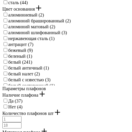
сталь (
44
)
Цвет основания
алюминиевый (
2
)
алюминий брашированный (
2
)
алюминий матовый (
2
)
алюминий шлифованный (
3
)
нержавеющая сталь (
1
)
антрацит (
7
)
бежевый (
9
)
беленый (
1
)
белый (
241
)
белый античный (
1
)
белый налет (
2
)
белый с известью (
3
)
белый состаренный (
1
)
Параметры плафонов
береза (
1
)
Наличие плафона
брашированный медный (
1
)
Да (
37
)
бронзовый (
15
)
Нет (
4
)
бронзовый античный (
1
)
Количество плафонов шт
бурый (
9
)
дуб (
9
)
желтый (
1
)