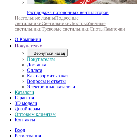
Распродажа потолочных вентиляторов
Настольные лампы
Подвесные
светильники
Светильники
Люстры
Уличные
светильники
Трековые светильники
Споты
Лампочки
О Компании
Покупателям
Вернуться назад
Покупателям
Доставка
Оплата
Как оформить заказ
Вопросы и ответы
Электронные каталоги
Каталоги
Гарантия
3D модели
Дизайнерам
Оптовым клиентам
Контакты
Вход
Регистрация