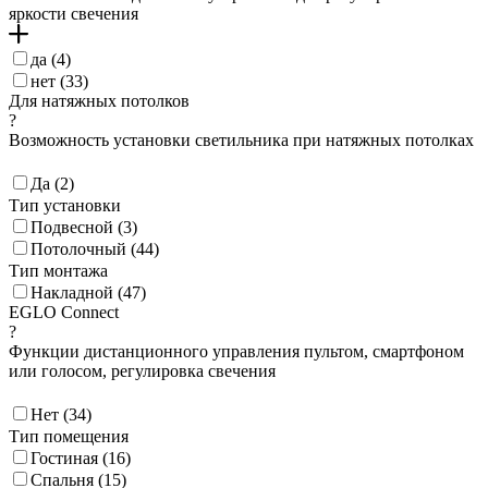
коричн (
1
)
яркости свечения
светло-коричн (
1
)
матовый латунь (
1
)
да (
4
)
нет (
33
)
Для натяжных потолков
?
Возможность установки светильника при натяжных потолках
Да (
2
)
Тип установки
Подвесной (
3
)
Потолочный (
44
)
Тип монтажа
Накладной (
47
)
EGLO Connect
?
Функции дистанционного управления пультом, смартфоном
или голосом, регулировка свечения
Нет (
34
)
Тип помещения
Гостиная (
16
)
Спальня (
15
)