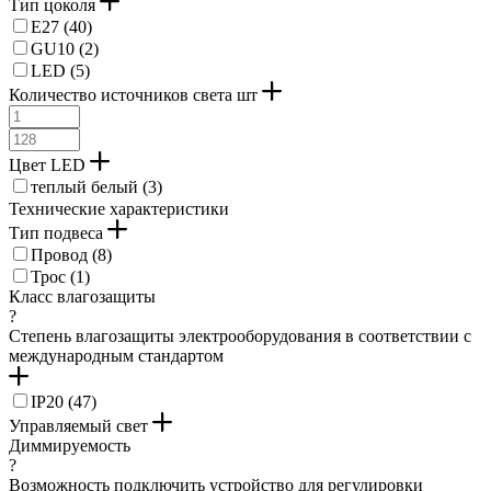
Тип цоколя
терракот (
1
)
E27 (
40
)
фиолетовый (
2
)
GU10 (
2
)
хром (
234
)
LED (
5
)
черно-белый (
11
)
Количество источников света шт
черный (
839
)
cветло-серый (
1
)
черный матовый (
1
)
Цвет LED
шампань (
11
)
теплый белый (
3
)
черный аннодированный (
1
)
Технические характеристики
коричневый античный (
9
)
Тип подвеса
никель-античный (
1
)
Провод (
8
)
деревянный (
4
)
Трос (
1
)
кремово-золотой (
1
)
Класс влагозащиты
пастельный светло-зеленый (
1
)
?
серебро-античное (
2
)
Степень влагозащиты электрооборудования в соответствии с
белый-античный (
1
)
международным стандартом
сталь нержавеющая (
1
)
стальной (
1
)
IP20 (
47
)
золотистый (
3
)
Управляемый свет
серебро матовое (
2
)
Диммируемость
никель-матовый (
2
)
?
латунь состаренный (
2
)
Возможность подключить устройство для регулировки