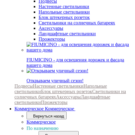
Подвесы
Настенные светильники
Напольные светильники
Блок штекерных розеток
Светильники на солнечных батареях
Аксессуары
Ландшафтные светильники
Прожекторы
FIUMICINO - для освещения дорожек и фасада
вашего дома
Открываем уличный сезон!
Подвесы
Настенные светильники
Напольные
светильники
Блок штекерных розеток
Светильники на
солнечных батареях
Аксессуары
Ландшафтные
светильники
Прожекторы
Коммерческое
Коммерческое
Вернуться назад
Коммерческое
По назначению