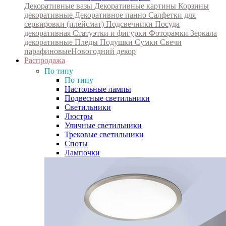
Декоративные вазы
Декоративные картины
Корзины
декоративные
Декоративное панно
Салфетки для
сервировки (плейсмат)
Подсвечники
Посуда
декоративная
Статуэтки и фигурки
Фоторамки
Зеркала
декоративные
Пледы
Подушки
Сумки
Свечи
парафиновые
Новогодний декор
Распродажа
По типу
По типу
Настольные лампы
Подвесные светильники
Светильники
Люстры
Уличные светильники
Трековые светильники
Споты
Лампочки