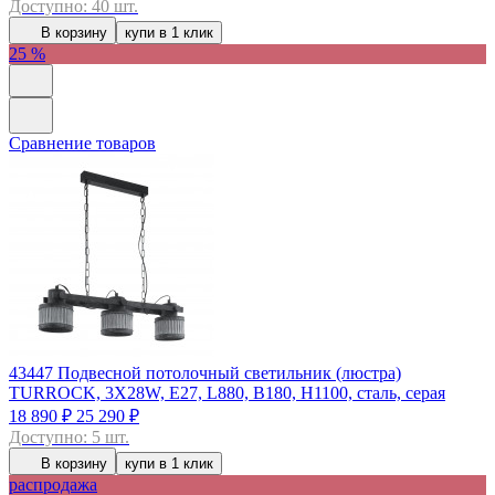
Доступно: 40 шт.
В корзину
купи в 1 клик
25 %
Сравнение товаров
43447
Подвесной потолочный светильник (люстра)
TURROCK, 3Х28W, E27, L880, B180, H1100, сталь, серая
18 890 ₽
25 290 ₽
Доступно: 5 шт.
В корзину
купи в 1 клик
распродажа