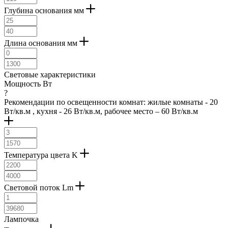
патина (
18
)
Глубина основания мм
песочный (
19
)
под камень (
2
)
полированный (
4
)
Длина основания мм
природный (
7
)
разноцветный (
1
)
ржавчина (
1
)
Световые характеристики
серая патина (
2
)
Мощность Вт
серебристый (
11
)
?
серебряный (
9
)
Рекомендации по освещенности комнат: жилые комнаты - 20
серебряный античный (
2
)
Вт/кв.м , кухня - 26 Вт/кв.м, рабочее место – 60 Вт/кв.м
серебряный брашированный (
4
)
серебряный состаренный (
11
)
серо-голубой (
2
)
серо-коричневый (
5
)
Температура цвета K
серо-коричневый состаренный (
2
)
серый (
47
)
синий состаренный (
1
)
темно-кориневый (
1
)
Световой поток Lm
структурированный (
1
)
темная бронза (
1
)
темно-коричневый (
15
)
Лампочка
темно-серый (
3
)