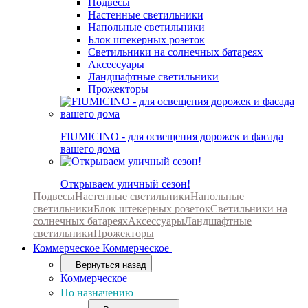
Подвесы
Настенные светильники
Напольные светильники
Блок штекерных розеток
Светильники на солнечных батареях
Аксессуары
Ландшафтные светильники
Прожекторы
FIUMICINO - для освещения дорожек и фасада
вашего дома
Открываем уличный сезон!
Подвесы
Настенные светильники
Напольные
светильники
Блок штекерных розеток
Светильники на
солнечных батареях
Аксессуары
Ландшафтные
светильники
Прожекторы
Коммерческое
Коммерческое
Вернуться назад
Коммерческое
По назначению