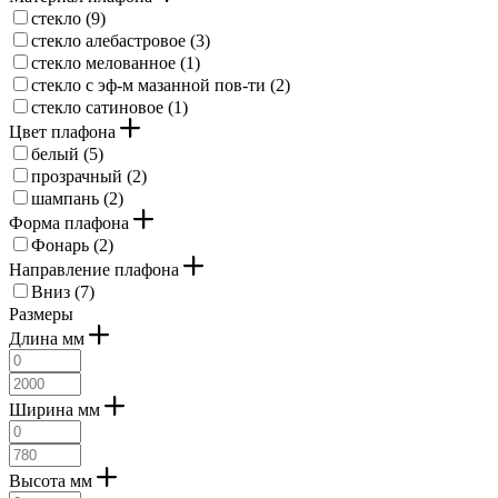
стекло (
9
)
стекло алебастровое (
3
)
стекло мелованное (
1
)
стекло с эф-м мазанной пов-ти (
2
)
стекло сатиновое (
1
)
Цвет плафона
белый (
5
)
прозрачный (
2
)
шампань (
2
)
Форма плафона
Фонарь (
2
)
Направление плафона
Вниз (
7
)
Размеры
Длина мм
Ширина мм
Высота мм