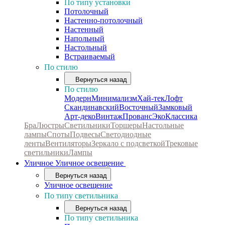
По типу установки
Потолочный
Настенно-потолочный
Настенный
Напольный
Настольный
Встраиваемый
По стилю
Вернуться назад
По стилю
Модерн
Минимализм
Хай-тек
Лофт
Скандинавский
Восточный
Замковый
Арт-деко
Винтаж
Прованс
Эко
Классика
Бра
Люстры
Светильники
Торшеры
Настольные
лампы
Споты
Подвесы
Светодиодные
ленты
Вентиляторы
Зеркало с подсветкой
Трековые
светильники
Лампы
Уличное
Уличное освещение
Вернуться назад
Уличное освещение
По типу светильника
Вернуться назад
По типу светильника