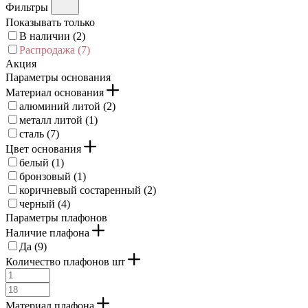
Фильтры
Показывать только
В наличии (
2
)
Распродажа (
7
)
Акция
Параметры основания
Материал основания
алюминий литой (
2
)
металл литой (
1
)
сталь (
7
)
Цвет основания
белый (
1
)
бронзовый (
1
)
коричневый состаренный (
2
)
черный (
4
)
Параметры плафонов
Наличие плафона
Да (
9
)
Количество плафонов шт
Материал плафона