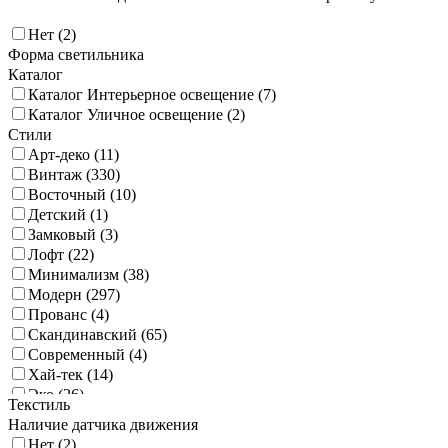
Нет (
2
)
Форма светильника
Каталог
Каталог Интерьерное освещение (
7
)
Каталог Уличное освещение (
2
)
Стили
Арт-деко (
11
)
Винтаж (
330
)
Восточный (
10
)
Детский (
1
)
Замковый (
3
)
Лофт (
22
)
Минимализм (
38
)
Модерн (
297
)
Прованс (
4
)
Скандинавский (
65
)
Современный (
4
)
Хай-тек (
14
)
Эко (
26
)
Текстиль
Классика (
9
)
Наличие датчика движения
Этно (
9
)
Нет (
2
)