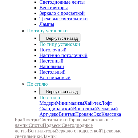
Светодиодные ленты
Вентиляторы
Зеркало с подсветкой
Трековые светильники
Лампы
По типу установки
Вернуться назад
По типу установки
Потолочный
Настенно-потолочный
Настенный
Напольный
Настольный
Встраиваемый
По стилю
Вернуться назад
По стилю
Модерн
Минимализм
Хай-тек
Лофт
Скандинавский
Восточный
Замковый
Арт-деко
Винтаж
Прованс
Эко
Классика
Бра
Люстры
Светильники
Торшеры
Настольные
лампы
Споты
Подвесы
Светодиодные
ленты
Вентиляторы
Зеркало с подсветкой
Трековые
светильники
Лампы