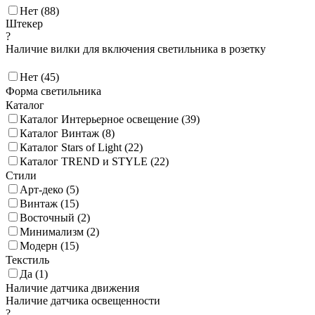
Нет (
88
)
Штекер
?
Наличие вилки для включения светильника в розетку
Нет (
45
)
Форма светильника
Каталог
Каталог Интерьерное освещение (
39
)
Каталог Винтаж (
8
)
Каталог Stars of Light (
22
)
Каталог TREND и STYLE (
22
)
Стили
Арт-деко (
5
)
Винтаж (
15
)
Восточный (
2
)
Минимализм (
2
)
Модерн (
15
)
Текстиль
Да (
1
)
Наличие датчика движения
Наличие датчика освещенности
?