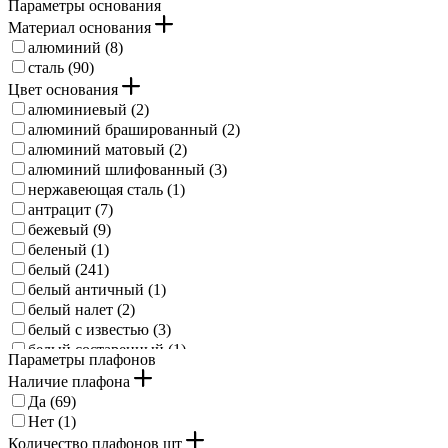
Параметры основания
Материал основания
алюминий (
8
)
сталь (
90
)
Цвет основания
алюминиевый (
2
)
алюминий брашированный (
2
)
алюминий матовый (
2
)
алюминий шлифованный (
3
)
нержавеющая сталь (
1
)
антрацит (
7
)
бежевый (
9
)
беленый (
1
)
белый (
241
)
белый античный (
1
)
белый налет (
2
)
белый с известью (
3
)
белый состаренный (
1
)
Параметры плафонов
береза (
1
)
Наличие плафона
брашированный медный (
1
)
Да (
69
)
бронзовый (
15
)
Нет (
1
)
бронзовый античный (
1
)
Количество плафонов шт