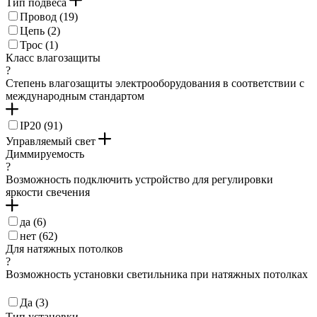
Тип подвеса
серебро матовое (
2
)
Провод (
19
)
никель-матовый (
2
)
Цепь (
2
)
латунь состаренный (
2
)
Трос (
1
)
коричн (
1
)
Класс влагозащиты
светло-коричн (
1
)
?
матовый латунь (
1
)
Степень влагозащиты электрооборудования в соответствии с
международным стандартом
IP20 (
91
)
Управляемый свет
Диммируемость
?
Возможность подключить устройство для регулировки
яркости свечения
да (
6
)
нет (
62
)
Для натяжных потолков
?
Возможность установки светильника при натяжных потолках
Да (
3
)
Тип установки