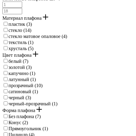
бурый (
9
)
дуб (
9
)
желтый (
1
)
Материал плафона
жемчужно-серый (
1
)
пластик (
3
)
зеленый (
5
)
стекло (
14
)
зеленый состаренный черный (
1
)
стекло матовое опаловое (
4
)
золотисто-кремовый (
1
)
текстиль (
1
)
золотисто-рыжий (
1
)
хрусталь (
5
)
золото розовое (
7
)
Цвет плафона
золотой (
91
)
коричневая патина (
белый (
7
)
4
)
коричневый (
золотой (
3
)
147
)
коричневый деревенский (
капучино (
1
)
5
)
коричневый состаренный (
латунный (
1
)
12
)
красновато-коричневый (
прозрачный (
10
)
1
)
красный (
сатиновый (
2
)
1
)
кремовый (
черный (
3
)
17
)
кристаллоптика (
черный-прозрачный (
3
)
1
)
латунный (
49
)
Форма плафона
латунь (
7
)
Без плафона (
7
)
латунь брашированный (
7
)
Конус (
2
)
латунь матовая (
39
)
Прямоугольник (
1
)
матовый (
1
)
Цилиндр (
4
)