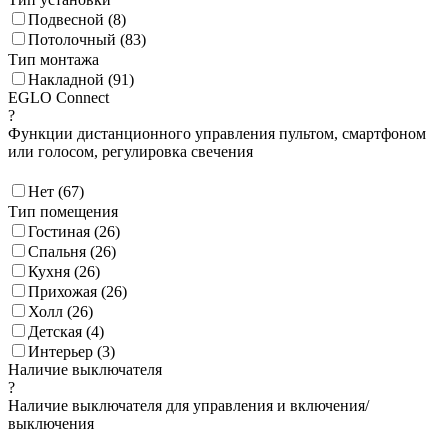
Подвесной (
8
)
Потолочный (
83
)
Тип монтажа
Накладной (
91
)
EGLO Connect
?
Функции дистанционного управления пультом, смартфоном
или голосом, регулировка свечения
Нет (
67
)
Тип помещения
Гостиная (
26
)
Спальня (
26
)
Кухня (
26
)
Прихожая (
26
)
Холл (
26
)
Детская (
4
)
Интерьер (
3
)
Наличие выключателя
?
Наличие выключателя для управления и включения/
выключения