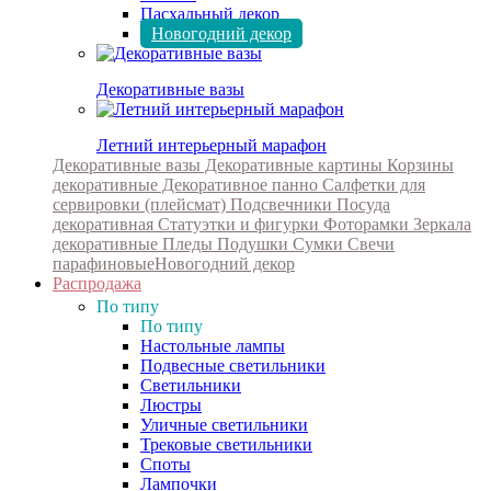
Пасхальный декор
Новогодний декор
Декоративные вазы
Летний интерьерный марафон
Декоративные вазы
Декоративные картины
Корзины
декоративные
Декоративное панно
Салфетки для
сервировки (плейсмат)
Подсвечники
Посуда
декоративная
Статуэтки и фигурки
Фоторамки
Зеркала
декоративные
Пледы
Подушки
Сумки
Свечи
парафиновые
Новогодний декор
Распродажа
По типу
По типу
Настольные лампы
Подвесные светильники
Светильники
Люстры
Уличные светильники
Трековые светильники
Споты
Лампочки