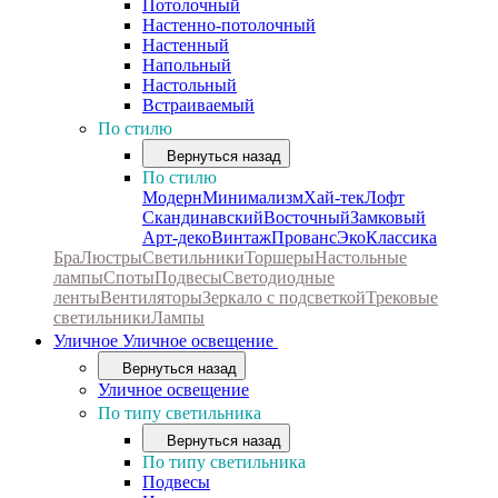
Потолочный
Настенно-потолочный
Настенный
Напольный
Настольный
Встраиваемый
По стилю
Вернуться назад
По стилю
Модерн
Минимализм
Хай-тек
Лофт
Скандинавский
Восточный
Замковый
Арт-деко
Винтаж
Прованс
Эко
Классика
Бра
Люстры
Светильники
Торшеры
Настольные
лампы
Споты
Подвесы
Светодиодные
ленты
Вентиляторы
Зеркало с подсветкой
Трековые
светильники
Лампы
Уличное
Уличное освещение
Вернуться назад
Уличное освещение
По типу светильника
Вернуться назад
По типу светильника
Подвесы