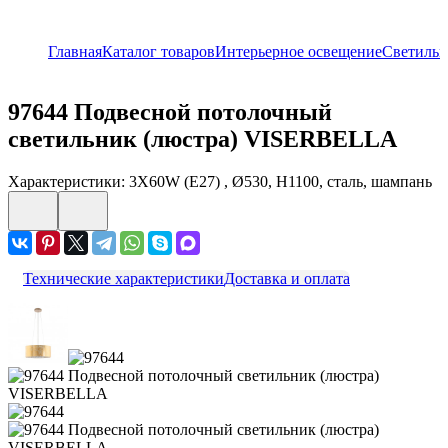
Главная
Каталог товаров
Интерьерное освещение
Светильн
97644
Подвесной потолочный
светильник (люстра) VISERBELLA
Характеристики: 3X60W (E27) , Ø530, H1100, сталь, шампань
Технические характеристики
Доставка и оплата