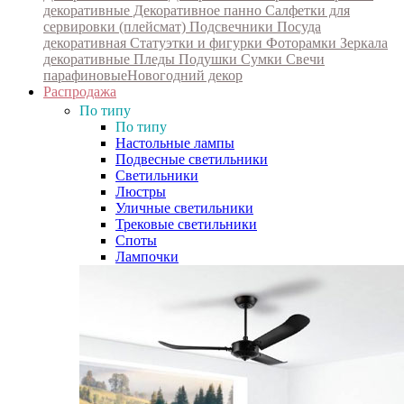
декоративные
Декоративное панно
Салфетки для
сервировки (плейсмат)
Подсвечники
Посуда
декоративная
Статуэтки и фигурки
Фоторамки
Зеркала
декоративные
Пледы
Подушки
Сумки
Свечи
парафиновые
Новогодний декор
Распродажа
По типу
По типу
Настольные лампы
Подвесные светильники
Светильники
Люстры
Уличные светильники
Трековые светильники
Споты
Лампочки