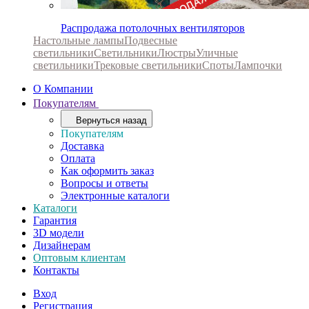
Распродажа потолочных вентиляторов
Настольные лампы
Подвесные
светильники
Светильники
Люстры
Уличные
светильники
Трековые светильники
Споты
Лампочки
О Компании
Покупателям
Вернуться назад
Покупателям
Доставка
Оплата
Как оформить заказ
Вопросы и ответы
Электронные каталоги
Каталоги
Гарантия
3D модели
Дизайнерам
Оптовым клиентам
Контакты
Вход
Регистрация