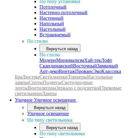
По типу установки
Потолочный
Настенно-потолочный
Настенный
Напольный
Настольный
Встраиваемый
По стилю
Вернуться назад
По стилю
Модерн
Минимализм
Хай-тек
Лофт
Скандинавский
Восточный
Замковый
Арт-деко
Винтаж
Прованс
Эко
Классика
Бра
Люстры
Светильники
Торшеры
Настольные
лампы
Споты
Подвесы
Светодиодные
ленты
Вентиляторы
Зеркало с подсветкой
Трековые
светильники
Лампы
Уличное
Уличное освещение
Вернуться назад
Уличное освещение
По типу светильника
Вернуться назад
По типу светильника