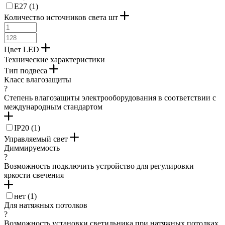
ржавчина (
1
)
E27 (
1
)
серая патина (
2
)
Количество источников света шт
серебристый (
11
)
серебряный (
9
)
серебряный античный (
2
)
Цвет LED
серебряный брашированный (
4
)
Технические характеристики
серебряный состаренный (
11
)
Тип подвеса
серо-голубой (
2
)
Класс влагозащиты
серо-коричневый (
5
)
?
серо-коричневый состаренный (
2
)
Степень влагозащиты электрооборудования в соответствии с
серый (
47
)
международным стандартом
синий состаренный (
1
)
темно-кориневый (
1
)
IP20 (
1
)
структурированный (
1
)
Управляемый свет
темная бронза (
1
)
Диммируемость
темно-коричневый (
15
)
?
темно-серый (
3
)
Возможность подключить устройство для регулировки
терракот (
1
)
яркости свечения
фиолетовый (
2
)
хром (
234
)
нет (
1
)
черно-белый (
11
)
Для натяжных потолков
?
черный (
839
)
Возможность установки светильника при натяжных потолках
cветло-серый (
1
)