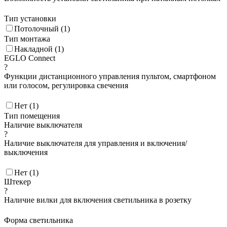
черный матовый (
1
)
Тип установки
шампань (
11
)
Потолочный (
1
)
черный аннодированный (
1
)
Тип монтажа
коричневый античный (
9
)
Накладной (
1
)
никель-античный (
1
)
EGLO Connect
деревянный (
4
)
?
кремово-золотой (
1
)
Функции дистанционного управления пультом, смартфоном
пастельный светло-зеленый (
1
)
или голосом, регулировка свечения
серебро-античное (
2
)
белый-античный (
1
)
Нет (
1
)
сталь нержавеющая (
1
)
Тип помещения
стальной (
1
)
Наличие выключателя
золотистый (
3
)
?
серебро матовое (
2
)
Наличие выключателя для управления и включения/
никель-матовый (
2
)
выключения
латунь состаренный (
2
)
коричн (
1
)
Нет (
1
)
Штекер
светло-коричн (
1
)
?
матовый латунь (
1
)
Наличие вилки для включения светильника в розетку
Форма светильника