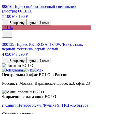
99616
Подвесной потолочный светильник
(люстра) OILELL
7 190 ₽
8 190 ₽
В корзину
купи в 1 клик
- 51 %
390135
Подвес PETROSA, 1x40W(E27), сталь,
черный, текстиль, серый, белый
4 050 ₽
8 290 ₽
В корзину
купи в 1 клик
Центральный офис EGLO в России
Россия, г. Москва, Варшавское шоссе, д.3, офис 23
Фирменные магазины EGLO
г. Санкт-Петербург, ул. Фучика 9, ТРЦ «Кубатура»
Способы оплаты