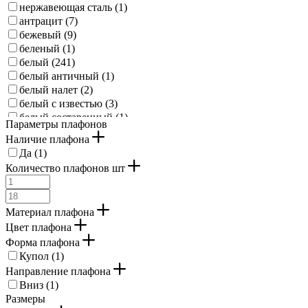
нержавеющая сталь (
1
)
антрацит (
7
)
бежевый (
9
)
беленый (
1
)
белый (
241
)
белый античный (
1
)
белый налет (
2
)
белый с известью (
3
)
белый состаренный (
1
)
Параметры плафонов
береза (
1
)
Наличие плафона
брашированный медный (
1
)
Да (
1
)
бронзовый (
15
)
Количество плафонов шт
бронзовый античный (
1
)
бурый (
9
)
дуб (
9
)
Материал плафона
желтый (
1
)
Цвет плафона
жемчужно-серый (
1
)
зеленый (
5
)
Форма плафона
зеленый состаренный черный (
1
)
Купол (
1
)
золотисто-кремовый (
1
)
Направление плафона
золотисто-рыжий (
1
)
Вниз (
1
)
золото розовое (
7
)
Размеры