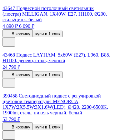
43647
Подвесной потолочный светильник
(люстра) MILLIGAN, 1Х40W, E27, H1100, Ø200,
сталь/цинк, белый
4 890 ₽
6 090 ₽
В корзину
купи в 1 клик
43468
Подвес LAYHAM, 5х60W (E27), L960, B85,
H1100, дерево, сталь, черный
24 790 ₽
В корзину
купи в 1 клик
390458
Светодиодный подвес с регулировкой
цветовой температуры MENORCA,
1X7W;2X5,5W;3X1,6W(LED), Ø420, 2200-6500K,
1900lm, сталь, никель черный, белый
53 790 ₽
В корзину
купи в 1 клик