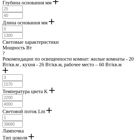
Глубина основания мм
цвет слоновой кости (
1
)
никель (
14
)
черный и золотой (
1
)
Длина основания мм
никель матовый (
282
)
никель-антик (
1
)
никель черный (
21
)
Световые характеристики
оранжево-золотой (
1
)
Мощность Вт
оранжевый (
2
)
?
орех (
3
)
Рекомендации по освещенности комнат: жилые комнаты - 20
оцинкованный (
4
)
Вт/кв.м , кухня - 26 Вт/кв.м, рабочее место – 60 Вт/кв.м
пастель абрикос (
7
)
пастель светло-голубой (
4
)
пастель светло-зеленый (
5
)
пастель серый (
2
)
Температура цвета K
пастель темно-зеленый (
3
)
пастель темно-синий (
3
)
патина (
18
)
песочный (
19
)
Световой поток Lm
под камень (
2
)
полированный (
4
)
природный (
7
)
Лампочка
разноцветный (
1
)
Тип цоколя