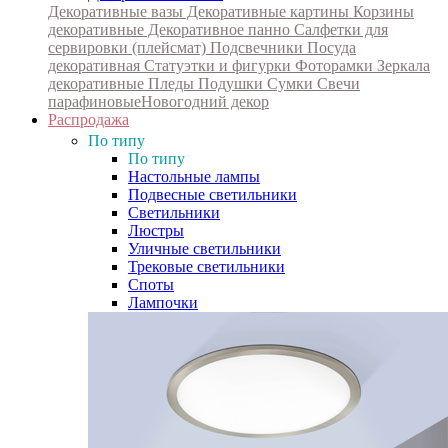
Декоративные вазы
Декоративные картины
Корзины
декоративные
Декоративное панно
Салфетки для
сервировки (плейсмат)
Подсвечники
Посуда
декоративная
Статуэтки и фигурки
Фоторамки
Зеркала
декоративные
Пледы
Подушки
Сумки
Свечи
парафиновые
Новогодний декор
Распродажа
По типу
По типу
Настольные лампы
Подвесные светильники
Светильники
Люстры
Уличные светильники
Трековые светильники
Споты
Лампочки