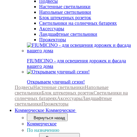
Подвесы
Настенные светильники
Напольные светильники
Блок штекерных розеток
Светильники на солнечных батареях
Аксессуары
Ландшафтные светильники
Прожекторы
FIUMICINO - для освещения дорожек и фасада
вашего дома
Открываем уличный сезон!
Подвесы
Настенные светильники
Напольные
светильники
Блок штекерных розеток
Светильники на
солнечных батареях
Аксессуары
Ландшафтные
светильники
Прожекторы
Коммерческое
Коммерческое
Вернуться назад
Коммерческое
По назначению