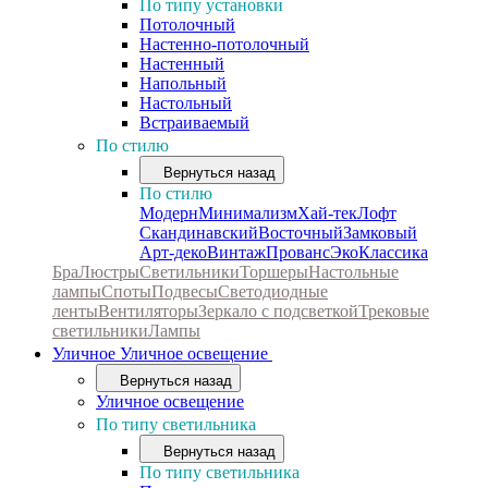
По типу установки
Потолочный
Настенно-потолочный
Настенный
Напольный
Настольный
Встраиваемый
По стилю
Вернуться назад
По стилю
Модерн
Минимализм
Хай-тек
Лофт
Скандинавский
Восточный
Замковый
Арт-деко
Винтаж
Прованс
Эко
Классика
Бра
Люстры
Светильники
Торшеры
Настольные
лампы
Споты
Подвесы
Светодиодные
ленты
Вентиляторы
Зеркало с подсветкой
Трековые
светильники
Лампы
Уличное
Уличное освещение
Вернуться назад
Уличное освещение
По типу светильника
Вернуться назад
По типу светильника