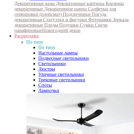
Декоративные вазы
Декоративные картины
Корзины
декоративные
Декоративное панно
Салфетки для
сервировки (плейсмат)
Подсвечники
Посуда
декоративная
Статуэтки и фигурки
Фоторамки
Зеркала
декоративные
Пледы
Подушки
Сумки
Свечи
парафиновые
Новогодний декор
Распродажа
По типу
По типу
Настольные лампы
Подвесные светильники
Светильники
Люстры
Уличные светильники
Трековые светильники
Споты
Лампочки