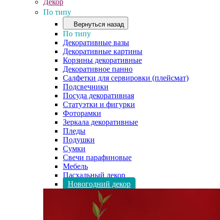
Декор
По типу
Вернуться назад
По типу
Декоративные вазы
Декоративные картины
Корзины декоративные
Декоративное панно
Салфетки для сервировки (плейсмат)
Подсвечники
Посуда декоративная
Статуэтки и фигурки
Фоторамки
Зеркала декоративные
Пледы
Подушки
Сумки
Свечи парафиновые
Мебель
Пасхальный декор
Новогодний декор