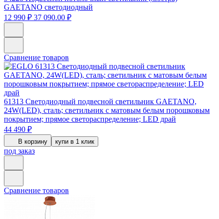
GAETANO светодиодный
12 990 ₽
37 090.00 ₽
Сравнение товаров
61313
Светодиодный подвесной светильник GAETANO,
24W(LED), сталь; светильник с матовым белым порошковым
покрытием; прямое светораспределение; LED драй
44 490 ₽
В корзину
купи в 1 клик
под заказ
Сравнение товаров