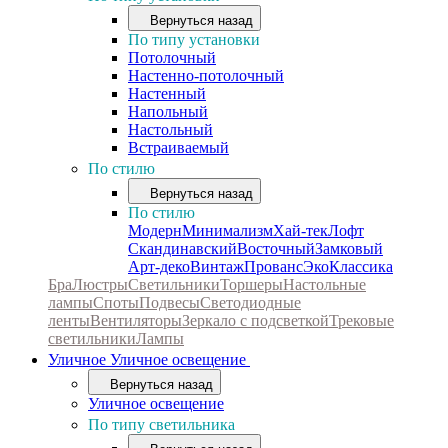
Вернуться назад
По типу установки
Потолочный
Настенно-потолочный
Настенный
Напольный
Настольный
Встраиваемый
По стилю
Вернуться назад
По стилю
Модерн
Минимализм
Хай-тек
Лофт
Скандинавский
Восточный
Замковый
Арт-деко
Винтаж
Прованс
Эко
Классика
Бра
Люстры
Светильники
Торшеры
Настольные
лампы
Споты
Подвесы
Светодиодные
ленты
Вентиляторы
Зеркало с подсветкой
Трековые
светильники
Лампы
Уличное
Уличное освещение
Вернуться назад
Уличное освещение
По типу светильника