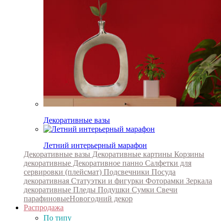
Декоративные вазы
Летний интерьерный марафон
Декоративные вазы
Декоративные картины
Корзины
декоративные
Декоративное панно
Салфетки для
сервировки (плейсмат)
Подсвечники
Посуда
декоративная
Статуэтки и фигурки
Фоторамки
Зеркала
декоративные
Пледы
Подушки
Сумки
Свечи
парафиновые
Новогодний декор
Распродажа
По типу