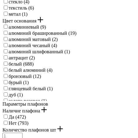
стекло (
4
)
текстиль (
6
)
метал (
1
)
Цвет основания
алюминиевый (
9
)
алюминий брашированный (
19
)
алюминий матовый (
2
)
алюминий чесаный (
4
)
алюминий шлифованный (
1
)
антрацит (
2
)
белый (
688
)
белый алюминий (
4
)
бронзовый (
12
)
бурый (
1
)
глянцевый белый (
1
)
дуб (
1
)
золото розовое (
1
)
Параметры плафонов
золотой (
67
)
Наличие плафона
имитация натурального дерева (
2
)
Да (
472
)
коричневый (
84
)
Нет (
793
)
коричневый деревенский (
1
)
Количество плафонов шт
коричневый состаренный (
7
)
крем-золотой (
1
)