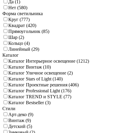
Да (
1
)
Нет (
580
)
Форма светильника
Круг (
777
)
Квадрат (
420
)
Прямоугольник (
85
)
Шар (
2
)
Кольцо (
4
)
Линейный (
29
)
Каталог
Каталог Интерьерное освещение (
1212
)
Каталог Винтаж (
10
)
Каталог Уличное освещение (
2
)
Каталог Stars of Light (
140
)
Каталог Проектные решения (
406
)
Каталог Professional Light (
176
)
Каталог TREND и STYLE (
77
)
Каталог Bestseller (
3
)
Стили
Арт-деко (
9
)
Винтаж (
9
)
Детский (
5
)
Замковый (
2
)