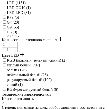
LED (
1151
)
LED;GU10 (
1
)
LED;LED (
31
)
R7S (
5
)
G4 (
20
)
G9 (
55
)
G5 (
9
)
G13 (
1
)
Количество источников света шт
2GX13 (
5
)
Цвет LED
RGB (красный, зеленый, синий) (
2
)
теплый белый (
707
)
белый (
176
)
нейтральный белый (
26
)
регулируемый белый (
102
)
синий (
1
)
RGB+регулируемый белый (
6
)
Технические характеристики
Класс влагозащиты
?
Степень влагозащиты электрооборудования в соответствии с