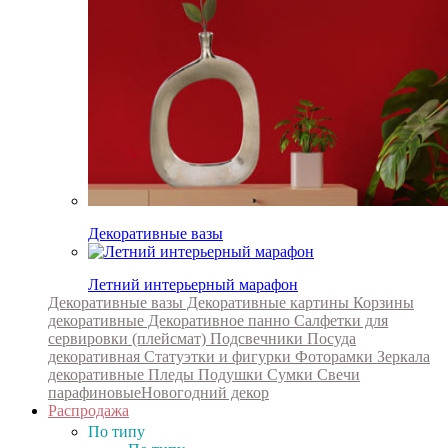
Декоративные вазы
Летний интерьерный марафон
Декоративные вазы
Декоративные картины
Корзины
декоративные
Декоративное панно
Салфетки для
сервировки (плейсмат)
Подсвечники
Посуда
декоративная
Статуэтки и фигурки
Фоторамки
Зеркала
декоративные
Пледы
Подушки
Сумки
Свечи
парафиновые
Новогодний декор
Распродажа
По типу