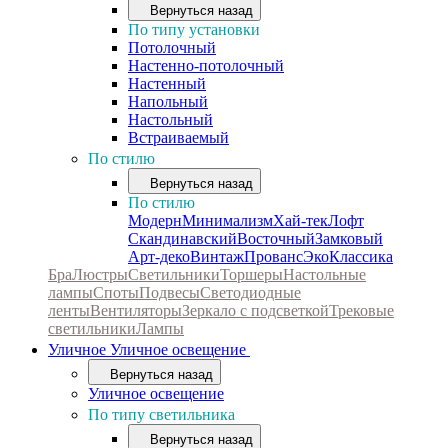
Вернуться назад
По типу установки
Потолочный
Настенно-потолочный
Настенный
Напольный
Настольный
Встраиваемый
По стилю
Вернуться назад
По стилю
Модерн
Минимализм
Хай-тек
Лофт
Скандинавский
Восточный
Замковый
Арт-деко
Винтаж
Прованс
Эко
Классика
Бра
Люстры
Светильники
Торшеры
Настольные
лампы
Споты
Подвесы
Светодиодные
ленты
Вентиляторы
Зеркало с подсветкой
Трековые
светильники
Лампы
Уличное
Уличное освещение
Вернуться назад
Уличное освещение
По типу светильника
Вернуться назад