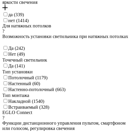
яркости свечения
да (
339
)
нет (
1414
)
Для натяжных потолков
?
Возможность установки светильника при натяжных потолках
Да (
242
)
Нет (
49
)
Точечный светильник
Да (
141
)
Тип установки
Потолочный (
1179
)
Настенный (
60
)
Настенно-потолочный (
663
)
Тип монтажа
Накладной (
1540
)
Встраиваемый (
328
)
EGLO Connect
?
Функции дистанционного управления пультом, смартфоном
или голосом, регулировка свечения