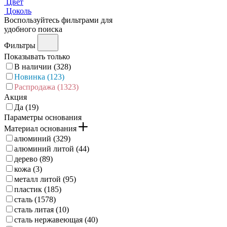
Цвет
Цоколь
Воспользуйтесь фильтрами для
удобного поиска
Фильтры
Показывать только
В наличии (
328
)
Новинка (
123
)
Распродажа (
1323
)
Акция
Да (
19
)
Параметры основания
Материал основания
алюминий (
329
)
алюминий литой (
44
)
дерево (
89
)
кожа (
3
)
металл литой (
95
)
пластик (
185
)
сталь (
1578
)
сталь литая (
10
)
сталь нержавеющая (
40
)