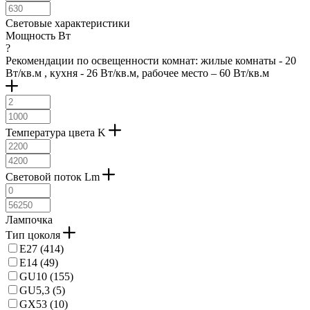
серебряный (
31
)
серо-коричневый (
19
)
Световые характеристики
серый (
32
)
Мощность Вт
серый матовый (
1
)
?
синий (
1
)
Рекомендации по освещенности комнат: жилые комнаты - 20
Вт/кв.м , кухня - 26 Вт/кв.м, рабочее место – 60 Вт/кв.м
сосна (
1
)
темно-коричневый (
4
)
хромированный (
20
)
черный (
49
)
черный-прозрачный (
9
)
Температура цвета K
янтарный (
1
)
принт цветочный (
1
)
опаловый (
1
)
Световой поток Lm
дерево (
3
)
коричневый темный (
3
)
сатинированный (
5
)
Лампочка
природный (
5
)
Тип цоколя
E27 (
414
)
E14 (
49
)
GU10 (
155
)
GU5,3 (
5
)
GX53 (
10
)