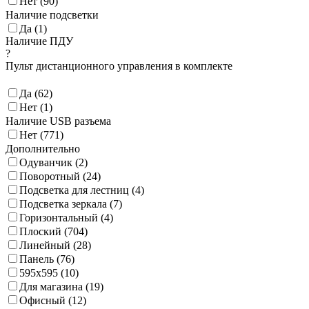
Нет (
90
)
Наличие подсветки
Да (
1
)
Наличие ПДУ
?
Пульт дистанционного управления в комплекте
Да (
62
)
Нет (
1
)
Наличие USB разъема
Нет (
771
)
Дополнительно
Одуванчик (
2
)
Поворотный (
24
)
Подсветка для лестниц (
4
)
Подсветка зеркала (
7
)
Горизонтальный (
4
)
Плоский (
704
)
Линейный (
28
)
Панель (
76
)
595x595 (
10
)
Для магазина (
19
)
Офисный (
12
)