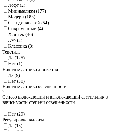
Лофт (
2
)
Минимализм (
177
)
Модерн (
183
)
Скандинавский (
54
)
Современный (
4
)
Хай-тек (
36
)
Эко (
2
)
Классика (
3
)
Текстиль
Да (
125
)
Нет (
1
)
Наличие датчика движения
Да (
9
)
Нет (
30
)
Наличие датчика освещенности
?
Сенсор включающий и выключающий светильник в
зависимости степени освещенности
Нет (
29
)
Регулировка высоты
Да (
13
)