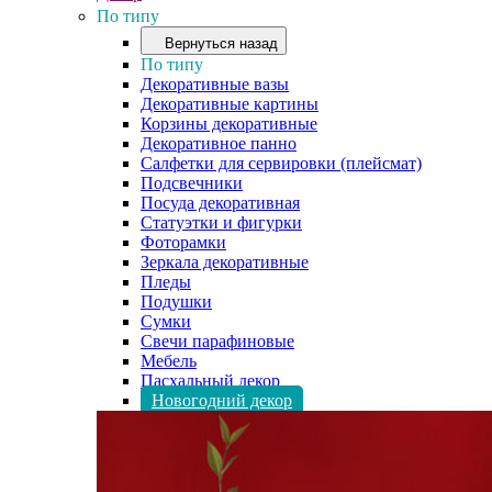
По типу
Вернуться назад
По типу
Декоративные вазы
Декоративные картины
Корзины декоративные
Декоративное панно
Салфетки для сервировки (плейсмат)
Подсвечники
Посуда декоративная
Статуэтки и фигурки
Фоторамки
Зеркала декоративные
Пледы
Подушки
Сумки
Свечи парафиновые
Мебель
Пасхальный декор
Новогодний декор