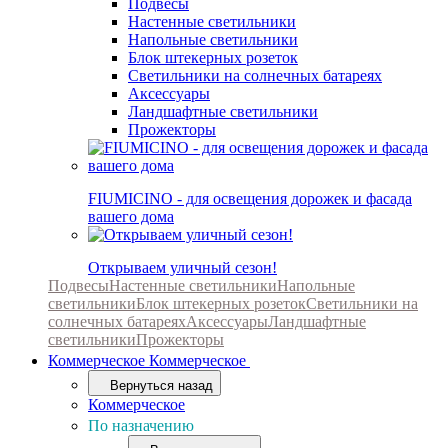
Подвесы
Настенные светильники
Напольные светильники
Блок штекерных розеток
Светильники на солнечных батареях
Аксессуары
Ландшафтные светильники
Прожекторы
FIUMICINO - для освещения дорожек и фасада
вашего дома
Открываем уличный сезон!
Подвесы
Настенные светильники
Напольные
светильники
Блок штекерных розеток
Светильники на
солнечных батареях
Аксессуары
Ландшафтные
светильники
Прожекторы
Коммерческое
Коммерческое
Вернуться назад
Коммерческое
По назначению