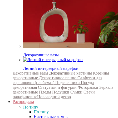
Декоративные вазы
Летний интерьерный марафон
Декоративные вазы
Декоративные картины
Корзины
декоративные
Декоративное панно
Салфетки для
сервировки (плейсмат)
Подсвечники
Посуда
декоративная
Статуэтки и фигурки
Фоторамки
Зеркала
декоративные
Пледы
Подушки
Сумки
Свечи
парафиновые
Новогодний декор
Распродажа
По типу
По типу
Настольные лампы