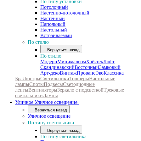
По типу установки
Потолочный
Настенно-потолочный
Настенный
Напольный
Настольный
Встраиваемый
По стилю
Вернуться назад
По стилю
Модерн
Минимализм
Хай-тек
Лофт
Скандинавский
Восточный
Замковый
Арт-деко
Винтаж
Прованс
Эко
Классика
Бра
Люстры
Светильники
Торшеры
Настольные
лампы
Споты
Подвесы
Светодиодные
ленты
Вентиляторы
Зеркало с подсветкой
Трековые
светильники
Лампы
Уличное
Уличное освещение
Вернуться назад
Уличное освещение
По типу светильника
Вернуться назад
По типу светильника