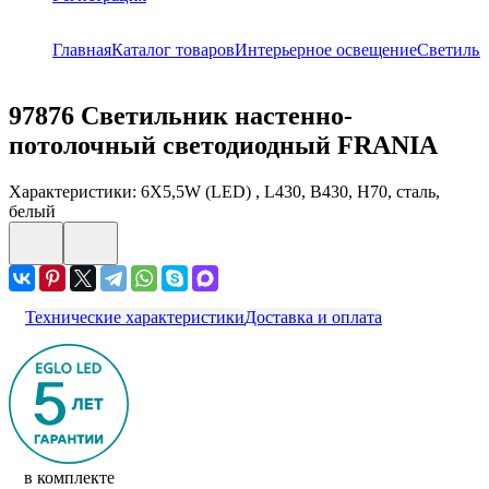
Главная
Каталог товаров
Интерьерное освещение
Светиль
97876
Светильник настенно-
потолочный светодиодный FRANIA
Характеристики: 6X5,5W (LED) , L430, B430, H70, сталь,
белый
Технические характеристики
Доставка и оплата
в комплекте