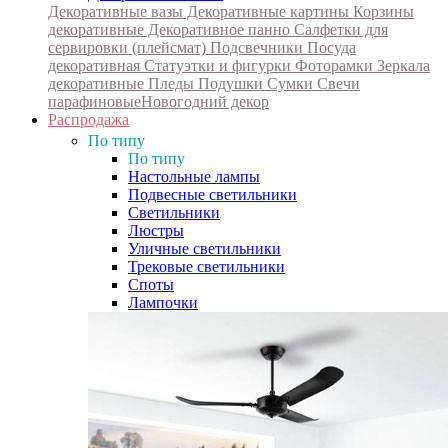
Декоративные вазы
Декоративные картины
Корзины
декоративные
Декоративное панно
Салфетки для
сервировки (плейсмат)
Подсвечники
Посуда
декоративная
Статуэтки и фигурки
Фоторамки
Зеркала
декоративные
Пледы
Подушки
Сумки
Свечи
парафиновые
Новогодний декор
Распродажа
По типу
По типу
Настольные лампы
Подвесные светильники
Светильники
Люстры
Уличные светильники
Трековые светильники
Споты
Лампочки