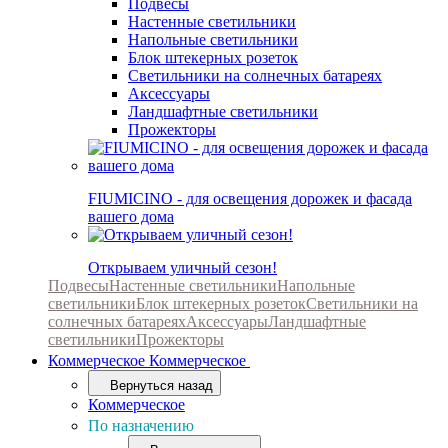
Подвесы
Настенные светильники
Напольные светильники
Блок штекерных розеток
Светильники на солнечных батареях
Аксессуары
Ландшафтные светильники
Прожекторы
FIUMICINO - для освещения дорожек и фасада
вашего дома
Открываем уличный сезон!
Подвесы
Настенные светильники
Напольные
светильники
Блок штекерных розеток
Светильники на
солнечных батареях
Аксессуары
Ландшафтные
светильники
Прожекторы
Коммерческое
Коммерческое
Вернуться назад
Коммерческое
По назначению