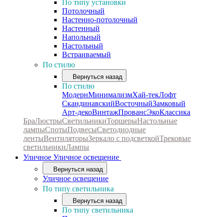
По типу установки
Потолочный
Настенно-потолочный
Настенный
Напольный
Настольный
Встраиваемый
По стилю
Вернуться назад
По стилю
Модерн
Минимализм
Хай-тек
Лофт
Скандинавский
Восточный
Замковый
Арт-деко
Винтаж
Прованс
Эко
Классика
Бра
Люстры
Светильники
Торшеры
Настольные
лампы
Споты
Подвесы
Светодиодные
ленты
Вентиляторы
Зеркало с подсветкой
Трековые
светильники
Лампы
Уличное
Уличное освещение
Вернуться назад
Уличное освещение
По типу светильника
Вернуться назад
По типу светильника