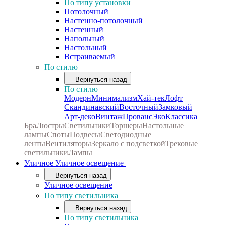
По типу установки
Потолочный
Настенно-потолочный
Настенный
Напольный
Настольный
Встраиваемый
По стилю
Вернуться назад
По стилю
Модерн
Минимализм
Хай-тек
Лофт
Скандинавский
Восточный
Замковый
Арт-деко
Винтаж
Прованс
Эко
Классика
Бра
Люстры
Светильники
Торшеры
Настольные
лампы
Споты
Подвесы
Светодиодные
ленты
Вентиляторы
Зеркало с подсветкой
Трековые
светильники
Лампы
Уличное
Уличное освещение
Вернуться назад
Уличное освещение
По типу светильника
Вернуться назад
По типу светильника