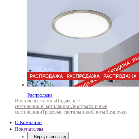
Распродажа
Настольные лампы
Подвесные
светильники
Светильники
Люстры
Уличные
светильники
Трековые светильники
Споты
Лампочки
О Компании
Покупателям
Вернуться назад