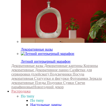
Декоративные вазы
Летний интерьерный марафон
Декоративные вазы
Декоративные картины
Корзины
декоративные
Декоративное панно
Салфетки для
сервировки (плейсмат)
Подсвечники
Посуда
декоративная
Статуэтки и фигурки
Фоторамки
Зеркала
декоративные
Пледы
Подушки
Сумки
Свечи
парафиновые
Новогодний декор
Распродажа
По типу
По типу
Настольные лампы