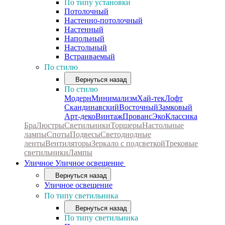
По типу установки
Потолочный
Настенно-потолочный
Настенный
Напольный
Настольный
Встраиваемый
По стилю
Вернуться назад
По стилю
Модерн
Минимализм
Хай-тек
Лофт
Скандинавский
Восточный
Замковый
Арт-деко
Винтаж
Прованс
Эко
Классика
Бра
Люстры
Светильники
Торшеры
Настольные
лампы
Споты
Подвесы
Светодиодные
ленты
Вентиляторы
Зеркало с подсветкой
Трековые
светильники
Лампы
Уличное
Уличное освещение
Вернуться назад
Уличное освещение
По типу светильника
Вернуться назад
По типу светильника