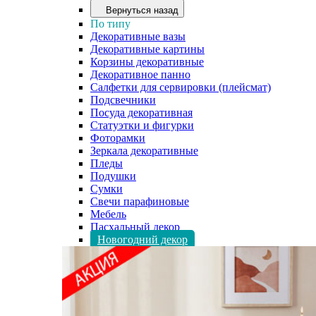
Вернуться назад
По типу
Декоративные вазы
Декоративные картины
Корзины декоративные
Декоративное панно
Салфетки для сервировки (плейсмат)
Подсвечники
Посуда декоративная
Статуэтки и фигурки
Фоторамки
Зеркала декоративные
Пледы
Подушки
Сумки
Свечи парафиновые
Мебель
Пасхальный декор
Новогодний декор