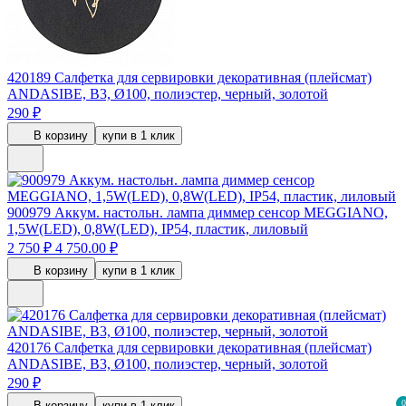
420189
Салфетка для сервировки декоративная (плейсмат)
ANDASIBE, B3, Ø100, полиэстер, черный, золотой
290 ₽
В корзину
купи в 1 клик
900979
Аккум. настольн. лампа диммер сенсор MEGGIANO,
1,5W(LED), 0,8W(LED), IP54, пластик, лиловый
2 750 ₽
4 750.00 ₽
В корзину
купи в 1 клик
420176
Салфетка для сервировки декоративная (плейсмат)
ANDASIBE, B3, Ø100, полиэстер, черный, золотой
290 ₽
0
В корзину
купи в 1 клик