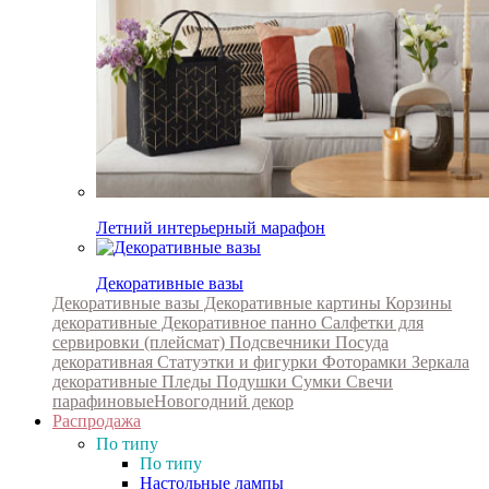
Летний интерьерный марафон
Декоративные вазы
Декоративные вазы
Декоративные картины
Корзины
декоративные
Декоративное панно
Салфетки для
сервировки (плейсмат)
Подсвечники
Посуда
декоративная
Статуэтки и фигурки
Фоторамки
Зеркала
декоративные
Пледы
Подушки
Сумки
Свечи
парафиновые
Новогодний декор
Распродажа
По типу
По типу
Настольные лампы