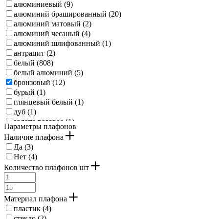
алюминиевый (
9
)
алюминий брашированный (
20
)
алюминий матовый (
2
)
алюминий чесаный (
4
)
алюминий шлифованный (
1
)
антрацит (
2
)
белый (
808
)
белый алюминий (
5
)
бронзовый (
12
)
бурый (
1
)
глянцевый белый (
1
)
дуб (
1
)
золото розовое (
1
)
Параметры плафонов
золотой (
68
)
Наличие плафона
имитация натурального дерева (
2
)
Да (
3
)
коричневый (
86
)
Нет (
4
)
коричневый деревенский (
2
)
Количество плафонов шт
коричневый состаренный (
7
)
крем-золотой (
1
)
кремовый (
1
)
Материал плафона
латунный (
22
)
пластик (
4
)
латунь (
5
)
стекло (
2
)