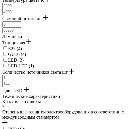
Температура цвета K
Световой поток Lm
Лампочка
Тип цоколя
E27 (
4
)
GU10 (
4
)
LED (
3
)
LED;LED (
1
)
Количество источников света шт
Цвет LED
Технические характеристики
Класс влагозащиты
?
Степень влагозащиты электрооборудования в соответствии с
международным стандартом