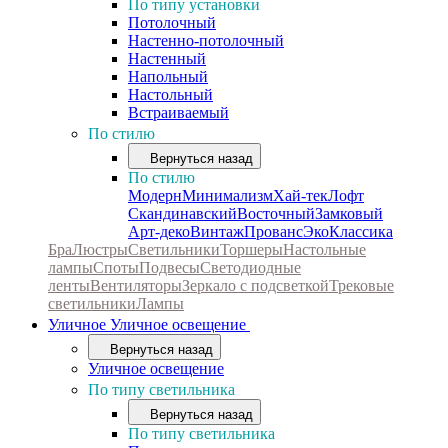
По типу установки
Потолочный
Настенно-потолочный
Настенный
Напольный
Настольный
Встраиваемый
По стилю
Вернуться назад
По стилю
Модерн
Минимализм
Хай-тек
Лофт
Скандинавский
Восточный
Замковый
Арт-деко
Винтаж
Прованс
Эко
Классика
Бра
Люстры
Светильники
Торшеры
Настольные
лампы
Споты
Подвесы
Светодиодные
ленты
Вентиляторы
Зеркало с подсветкой
Трековые
светильники
Лампы
Уличное
Уличное освещение
Вернуться назад
Уличное освещение
По типу светильника
Вернуться назад
По типу светильника