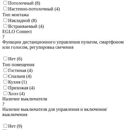
Потолочный (
8
)
Настенно-потолочный (
4
)
Тип монтажа
Накладной (
8
)
Встраиваемый (
4
)
EGLO Connect
?
Функции дистанционного управления пультом, смартфоном
или голосом, регулировка свечения
Нет (
6
)
Тип помещения
Гостиная (
4
)
Спальня (
4
)
Кухня (
1
)
Прихожая (
4
)
Холл (
4
)
Наличие выключателя
?
Наличие выключателя для управления и включения/
выключения
Нет (
9
)