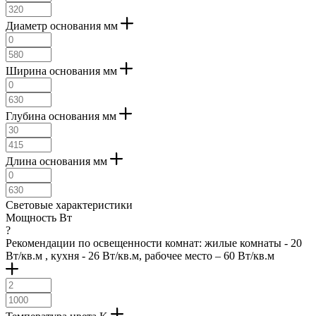
шампань (
5
)
алюминий анодированный (
1
)
Диаметр основания мм
хромированный (
22
)
коричневый античный (
1
)
сталь нержавеющая (
1
)
Ширина основания мм
золотистый (
1
)
бедый (
1
)
натуральное дерево (
1
)
Глубина основания мм
коричнево серый (
1
)
латунь состаренный (
6
)
коричн (
1
)
Длина основания мм
светло-коричн (
3
)
Световые характеристики
Мощность Вт
?
Рекомендации по освещенности комнат: жилые комнаты - 20
Вт/кв.м , кухня - 26 Вт/кв.м, рабочее место – 60 Вт/кв.м