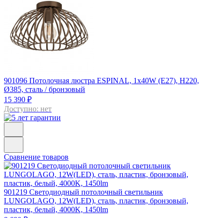
901096
Потолочная люстра ESPINAL, 1х40W (E27), H220,
Ø385, сталь / бронзовый
15 390 ₽
Доступно: нет
Сравнение товаров
901219
Светодиодный потолочный светильник
LUNGOLAGO, 12W(LED), сталь, пластик, бронзовый,
пластик, белый, 4000K, 1450lm