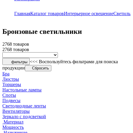
Главная
Каталог товаров
Интерьерное освещение
Светиль
Бронзовые светильники
2768 товаров
2768 товаров
<<< Воспользуйтесь фильтрами для поиска
фильтры
продукции
Сбросить
Бра
Люстры
Торшеры
Настольные лампы
Споты
Подвесы
Светодиодные ленты
Вентиляторы
Зеркало с подсветкой
Материал
Мощность
Назначение