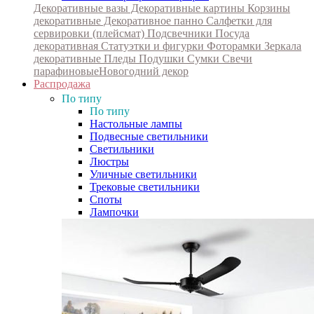
Декоративные вазы
Декоративные картины
Корзины
декоративные
Декоративное панно
Салфетки для
сервировки (плейсмат)
Подсвечники
Посуда
декоративная
Статуэтки и фигурки
Фоторамки
Зеркала
декоративные
Пледы
Подушки
Сумки
Свечи
парафиновые
Новогодний декор
Распродажа
По типу
По типу
Настольные лампы
Подвесные светильники
Светильники
Люстры
Уличные светильники
Трековые светильники
Споты
Лампочки