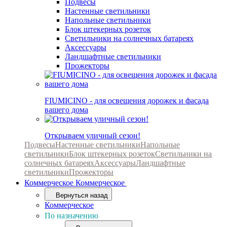
Подвесы
Настенные светильники
Напольные светильники
Блок штекерных розеток
Светильники на солнечных батареях
Аксессуары
Ландшафтные светильники
Прожекторы
FIUMICINO - для освещения дорожек и фасада
вашего дома
Открываем уличный сезон!
Подвесы
Настенные светильники
Напольные
светильники
Блок штекерных розеток
Светильники на
солнечных батареях
Аксессуары
Ландшафтные
светильники
Прожекторы
Коммерческое
Коммерческое
Вернуться назад
Коммерческое
По назначению