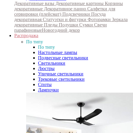
Декоративные вазы
Декоративные картины
Корзины
декоративные
Декоративное панно
Салфетки для
сервировки (плейсмат)
Подсвечники
Посуда
декоративная
Статуэтки и фигурки
Фоторамки
Зеркала
декоративные
Пледы
Подушки
Сумки
Свечи
парафиновые
Новогодний декор
Распродажа
По типу
По типу
Настольные лампы
Подвесные светильники
Светильники
Люстры
Уличные светильники
Трековые светильники
Споты
Лампочки