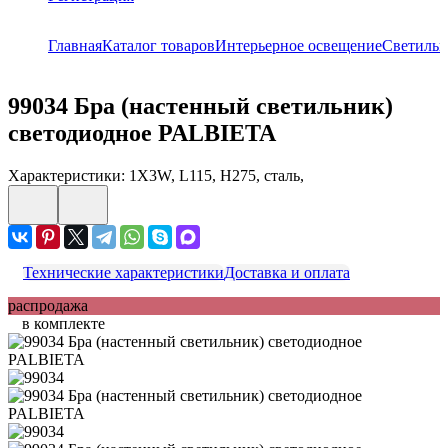
Главная
Каталог товаров
Интерьерное освещение
Светиль
99034
Бра (настенный светильник)
светодиодное PALBIETA
Характеристики: 1X3W, L115, H275, сталь,
Технические характеристики
Доставка и оплата
распродажа
в комплекте