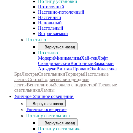
По типу установки
Потолочный
Настенно-потолочный
Настенный
Напольный
Настольный
Встраиваемый
По стилю
Вернуться назад
По стилю
Модерн
Минимализм
Хай-тек
Лофт
Скандинавский
Восточный
Замковый
Арт-деко
Винтаж
Прованс
Эко
Классика
Бра
Люстры
Светильники
Торшеры
Настольные
лампы
Споты
Подвесы
Светодиодные
ленты
Вентиляторы
Зеркало с подсветкой
Трековые
светильники
Лампы
Уличное
Уличное освещение
Вернуться назад
Уличное освещение
По типу светильника
Вернуться назад
По типу светильника