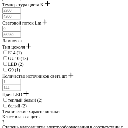
Температура цвета K
Световой поток Lm
Лампочка
Тип цоколя
E14 (
1
)
GU10 (
13
)
LED (
2
)
G9 (
1
)
Количество источников света шт
Цвет LED
теплый белый (
2
)
белый (
2
)
Технические характеристики
Класс влагозащиты
?
Степень влагозащиты электрооборудования в соответствии с