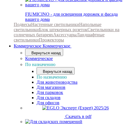
FIUMICINO - для освещения дорожек и фасада
вашего дома
Подвесы
Настенные светильники
Напольные
светильники
Блок штекерных розеток
Светильники на
солнечных батареях
Аксессуары
Ландшафтные
светильники
Прожекторы
Коммерческое
Коммерческое
Вернуться назад
Коммерческое
По назначению
Вернуться назад
По назначению
Для животноводства
Для магазинов
Для парковок
Для складов
Для офисов
Скачать в pdf