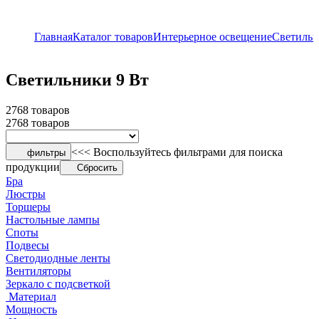
Главная
Каталог товаров
Интерьерное освещение
Светиль
Светильники 9 Вт
2768 товаров
2768 товаров
<<< Воспользуйтесь фильтрами для поиска
фильтры
продукции
Сбросить
Бра
Люстры
Торшеры
Настольные лампы
Споты
Подвесы
Светодиодные ленты
Вентиляторы
Зеркало с подсветкой
Материал
Мощность