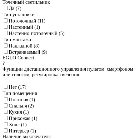
Точечный светильник
Да (
7
)
Тип установки
Потолочный (
11
)
Настенный (
1
)
Настенно-потолочный (
5
)
Тип монтажа
Накладной (
8
)
Встраиваемый (
9
)
EGLO Connect
?
Функции дистанционного управления пультом, смартфоном
или голосом, регулировка свечения
Нет (
17
)
Тип помещения
Гостиная (
1
)
Спальня (
2
)
Кухня (
1
)
Прихожая (
1
)
Холл (
1
)
Интерьер (
1
)
Наличие выключателя