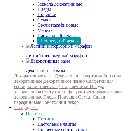
Зеркала декоративные
Пледы
Подушки
Сумки
Свечи парафиновые
Мебель
Пасхальный декор
Новогодний декор
Летний интерьерный марафон
Декоративные вазы
Декоративные вазы
Декоративные картины
Корзины
декоративные
Декоративное панно
Салфетки для
сервировки (плейсмат)
Подсвечники
Посуда
декоративная
Статуэтки и фигурки
Фоторамки
Зеркала
декоративные
Пледы
Подушки
Сумки
Свечи
парафиновые
Новогодний декор
Распродажа
По типу
По типу
Настольные лампы
Подвесные светильники