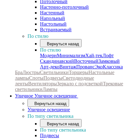
Потолочный
Настенно-потолочный
Настенный
Напольный
Настольный
Встраиваемый
По стилю
Вернуться назад
По стилю
Модерн
Минимализм
Хай-тек
Лофт
Скандинавский
Восточный
Замковый
Арт-деко
Винтаж
Прованс
Эко
Классика
Бра
Люстры
Светильники
Торшеры
Настольные
лампы
Споты
Подвесы
Светодиодные
ленты
Вентиляторы
Зеркало с подсветкой
Трековые
светильники
Лампы
Уличное
Уличное освещение
Вернуться назад
Уличное освещение
По типу светильника
Вернуться назад
По типу светильника
Подвесы