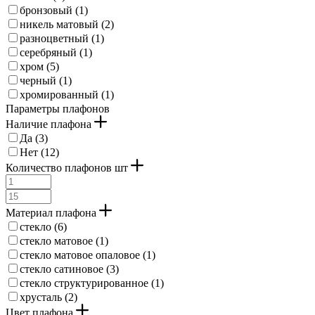
бронзовый (
1
)
никель матовый (
2
)
разноцветный (
1
)
серебряный (
1
)
хром (
5
)
черный (
1
)
хромированный (
1
)
Параметры плафонов
Наличие плафона
Да (
3
)
Нет (
12
)
Количество плафонов шт
Материал плафона
стекло (
6
)
стекло матовое (
1
)
стекло матовое опаловое (
1
)
стекло сатиновое (
3
)
стекло структурированное (
1
)
хрусталь (
2
)
Цвет плафона