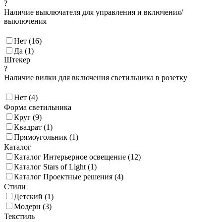
?
Наличие выключателя для управления и включения/
выключения
Нет (
16
)
Да (
1
)
Штекер
?
Наличие вилки для включения светильника в розетку
Нет (
4
)
Форма светильника
Круг (
9
)
Квадрат (
1
)
Прямоугольник (
1
)
Каталог
Каталог Интерьерное освещение (
12
)
Каталог Stars of Light (
1
)
Каталог Проектные решения (
4
)
Стили
Детский (
1
)
Модерн (
3
)
Текстиль