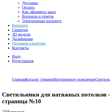
Доставка
Оплата
Как оформить заказ
Вопросы и ответы
Электронные каталоги
Каталоги
Гарантия
3D модели
Дизайнерам
Оптовым клиентам
Контакты
Вход
Регистрация
Главная
Каталог товаров
Интерьерное освещение
Светиль
Светильники для натяжных потолков -
страница №10
2768 товаров