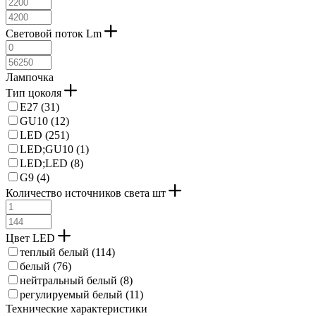
Световой поток Lm
Лампочка
Тип цоколя
E27 (
31
)
GU10 (
12
)
LED (
251
)
LED;GU10 (
1
)
LED;LED (
8
)
G9 (
4
)
Количество источников света шт
Цвет LED
теплый белый (
114
)
белый (
76
)
нейтральный белый (
8
)
регулируемый белый (
11
)
Технические характеристики