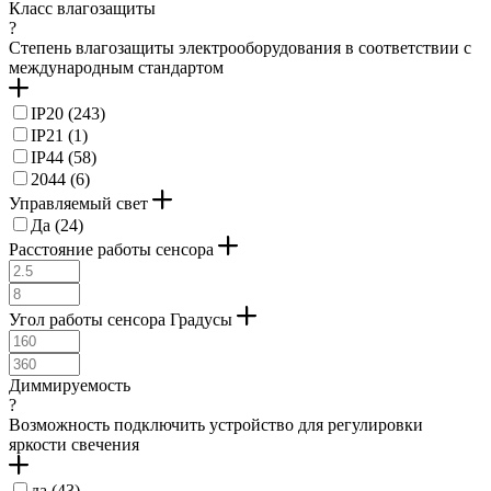
Класс влагозащиты
?
Степень влагозащиты электрооборудования в соответствии с
международным стандартом
IP20 (
243
)
IP21 (
1
)
IP44 (
58
)
2044 (
6
)
Управляемый свет
Да (
24
)
Расстояние работы сенсора
Угол работы сенсора Градусы
Диммируемость
?
Возможность подключить устройство для регулировки
яркости свечения
да (
43
)