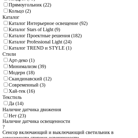
Прямоугольник (
22
)
Кольцо (
2
)
Каталог
Каталог Интерьерное освещение (
92
)
Каталог Stars of Light (
9
)
Каталог Проектные решения (
182
)
Каталог Professional Light (
24
)
Каталог TREND и STYLE (
1
)
Стили
Арт-деко (
1
)
Минимализм (
39
)
Модерн (
18
)
Скандинавский (
12
)
Современный (
3
)
Хай-тек (
16
)
Текстиль
Да (
14
)
Наличие датчика движения
Нет (
23
)
Наличие датчика освещенности
?
Сенсор включающий и выключающий светильник в
зависимости степени освещенности