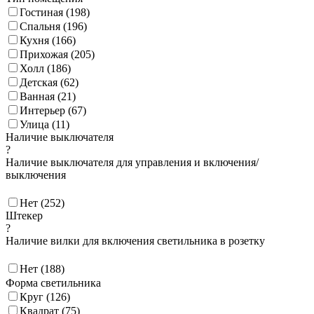
Гостиная (
198
)
Спальня (
196
)
Кухня (
166
)
Прихожая (
205
)
Холл (
186
)
Детская (
62
)
Ванная (
21
)
Интерьер (
67
)
Улица (
11
)
Наличие выключателя
?
Наличие выключателя для управления и включения/
выключения
Нет (
252
)
Штекер
?
Наличие вилки для включения светильника в розетку
Нет (
188
)
Форма светильника
Круг (
126
)
Квадрат (
75
)