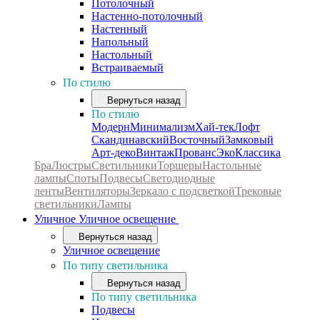
Потолочный
Настенно-потолочный
Настенный
Напольный
Настольный
Встраиваемый
По стилю
Вернуться назад
По стилю
Модерн
Минимализм
Хай-тек
Лофт
Скандинавский
Восточный
Замковый
Арт-деко
Винтаж
Прованс
Эко
Классика
Бра
Люстры
Светильники
Торшеры
Настольные
лампы
Споты
Подвесы
Светодиодные
ленты
Вентиляторы
Зеркало с подсветкой
Трековые
светильники
Лампы
Уличное
Уличное освещение
Вернуться назад
Уличное освещение
По типу светильника
Вернуться назад
По типу светильника
Подвесы