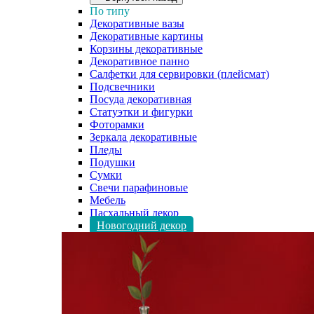
По типу
Декоративные вазы
Декоративные картины
Корзины декоративные
Декоративное панно
Салфетки для сервировки (плейсмат)
Подсвечники
Посуда декоративная
Статуэтки и фигурки
Фоторамки
Зеркала декоративные
Пледы
Подушки
Сумки
Свечи парафиновые
Мебель
Пасхальный декор
Новогодний декор