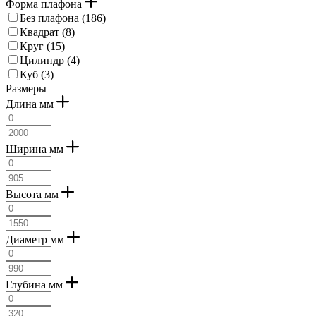
Форма плафона
серый (
5
)
Без плафона (
186
)
темно-коричневый (
4
)
Квадрат (
8
)
хромированный (
3
)
Круг (
15
)
черный (
2
)
Цилиндр (
4
)
дерево (
3
)
Куб (
3
)
коричневый темный (
3
)
Размеры
Длина мм
Ширина мм
Высота мм
Диаметр мм
Глубина мм