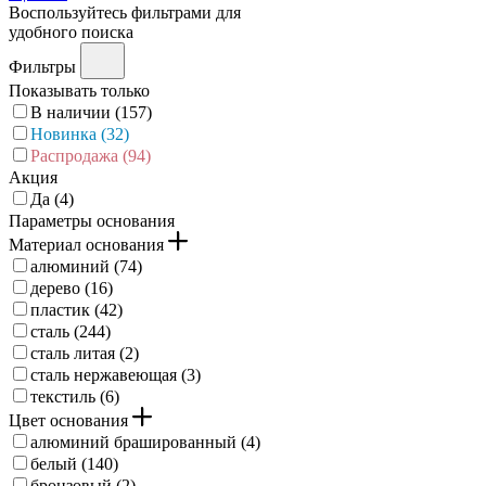
Воспользуйтесь фильтрами для
удобного поиска
Фильтры
Показывать только
В наличии (
157
)
Новинка (
32
)
Распродажа (
94
)
Акция
Да (
4
)
Параметры основания
Материал основания
алюминий (
74
)
дерево (
16
)
пластик (
42
)
сталь (
244
)
сталь литая (
2
)
сталь нержавеющая (
3
)
текстиль (
6
)
Цвет основания
алюминий брашированный (
4
)
белый (
140
)
бронзовый (
2
)