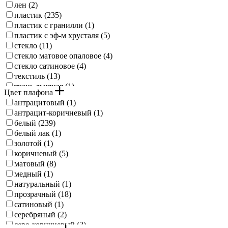
лен (
2
)
пластик (
235
)
пластик с гранилли (
1
)
пластик с эф-м хрусталя (
5
)
стекло (
11
)
стекло матовое опаловое (
4
)
стекло сатиновое (
4
)
текстиль (
13
)
ткань льняная (
1
)
Цвет плафона
хрусталь (
5
)
антрацитовый (
1
)
стекло с напылением (
1
)
антрацит-коричневый (
1
)
пластик с кристаллами (
2
)
белый (
239
)
стекло опаловый матовый (
4
)
белый лак (
1
)
золотой (
1
)
коричневый (
5
)
матовый (
8
)
медный (
1
)
натуральный (
1
)
прозрачный (
18
)
сатиновый (
1
)
серебряный (
2
)
серо-коричневый (
3
)