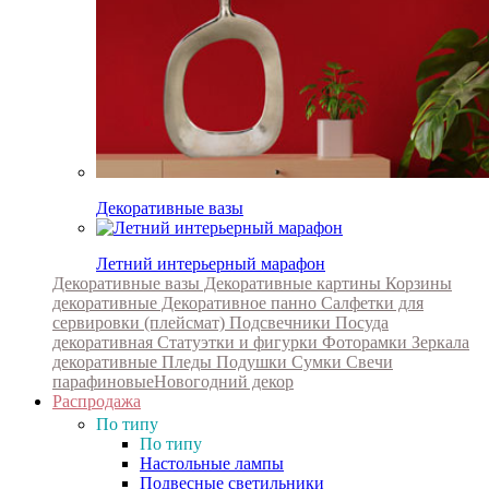
Декоративные вазы
Летний интерьерный марафон
Декоративные вазы
Декоративные картины
Корзины
декоративные
Декоративное панно
Салфетки для
сервировки (плейсмат)
Подсвечники
Посуда
декоративная
Статуэтки и фигурки
Фоторамки
Зеркала
декоративные
Пледы
Подушки
Сумки
Свечи
парафиновые
Новогодний декор
Распродажа
По типу
По типу
Настольные лампы
Подвесные светильники