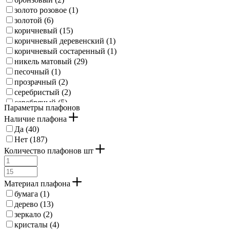
золото розовое (
1
)
золотой (
6
)
коричневый (
15
)
коричневый деревенский (
1
)
коричневый состаренный (
1
)
никель матовый (
29
)
песочный (
1
)
прозрачный (
2
)
серебристый (
2
)
серебряный (
5
)
Параметры плафонов
серо-коричневый (
2
)
Наличие плафона
серый алюминий (
1
)
Да (
40
)
хром (
35
)
Нет (
187
)
черный (
90
)
Количество плафонов шт
шампань (
2
)
хромированный (
8
)
латунь состаренный (
2
)
Материал плафона
бумага (
1
)
дерево (
13
)
зеркало (
2
)
кристалы (
4
)