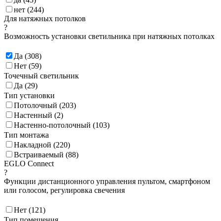
нет (
244
)
Для натяжных потолков
?
Возможность установки светильника при натяжных потолках
Да (
308
)
Нет (
59
)
Точечный светильник
Да (
29
)
Тип установки
Потолочный (
203
)
Настенный (
2
)
Настенно-потолочный (
103
)
Тип монтажа
Накладной (
220
)
Встраиваемый (
88
)
EGLO Connect
?
Функции дистанционного управления пультом, смартфоном
или голосом, регулировка свечения
Нет (
121
)
Тип помещения