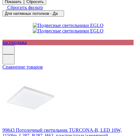
Сбросить фильтр
Для натяжных потолков - Да
распродажа
Сравнение товаров
99843
Потолочный светильник TURCONA-B, LED 10W,
1150lm, L287, B287, H62, пластик/сталь/алюминий