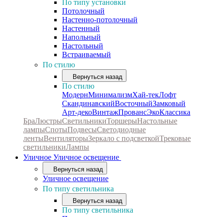
По типу установки
Потолочный
Настенно-потолочный
Настенный
Напольный
Настольный
Встраиваемый
По стилю
Вернуться назад
По стилю
Модерн
Минимализм
Хай-тек
Лофт
Скандинавский
Восточный
Замковый
Арт-деко
Винтаж
Прованс
Эко
Классика
Бра
Люстры
Светильники
Торшеры
Настольные
лампы
Споты
Подвесы
Светодиодные
ленты
Вентиляторы
Зеркало с подсветкой
Трековые
светильники
Лампы
Уличное
Уличное освещение
Вернуться назад
Уличное освещение
По типу светильника
Вернуться назад
По типу светильника