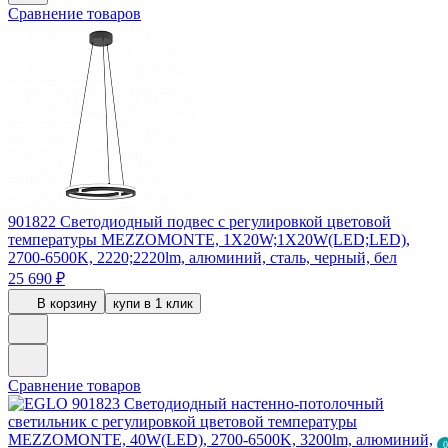
Сравнение товаров
901822
Светодиодный подвес с регулировкой цветовой
температуры MEZZOMONTE, 1X20W;1X20W(LED;LED),
2700-6500K, 2220;2220lm, алюминий, сталь, черный, бел
25 690 ₽
В корзину
купи в 1 клик
Сравнение товаров
0