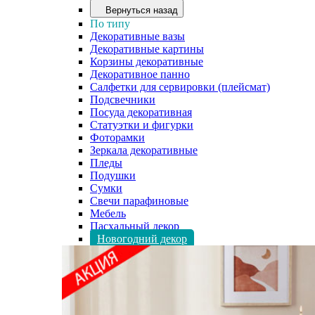
Вернуться назад
По типу
Декоративные вазы
Декоративные картины
Корзины декоративные
Декоративное панно
Салфетки для сервировки (плейсмат)
Подсвечники
Посуда декоративная
Статуэтки и фигурки
Фоторамки
Зеркала декоративные
Пледы
Подушки
Сумки
Свечи парафиновые
Мебель
Пасхальный декор
Новогодний декор