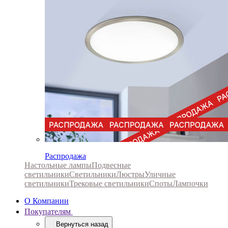
Распродажа
Настольные лампы
Подвесные
светильники
Светильники
Люстры
Уличные
светильники
Трековые светильники
Споты
Лампочки
О Компании
Покупателям
Вернуться назад