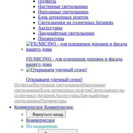
Подвесы
Настенные светильники
Напольные светильники
Блок штекерных розеток
Светильники на солнечных батареях
Аксессуары
Ландшафтные светильники
Прожекторы
FIUMICINO - для освещения дорожек и фасада
вашего дома
Открываем уличный сезон!
Подвесы
Настенные светильники
Напольные
светильники
Блок штекерных розеток
Светильники на
солнечных батареях
Аксессуары
Ландшафтные
светильники
Прожекторы
Коммерческое
Коммерческое
Вернуться назад
Коммерческое
По назначению