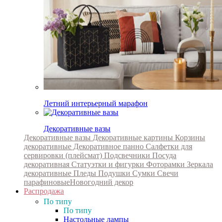
Летний интерьерный марафон
Декоративные вазы
Декоративные вазы
Декоративные картины
Корзины
декоративные
Декоративное панно
Салфетки для
сервировки (плейсмат)
Подсвечники
Посуда
декоративная
Статуэтки и фигурки
Фоторамки
Зеркала
декоративные
Пледы
Подушки
Сумки
Свечи
парафиновые
Новогодний декор
Распродажа
По типу
По типу
Настольные лампы