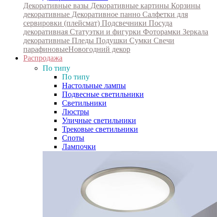
Декоративные вазы
Декоративные картины
Корзины
декоративные
Декоративное панно
Салфетки для
сервировки (плейсмат)
Подсвечники
Посуда
декоративная
Статуэтки и фигурки
Фоторамки
Зеркала
декоративные
Пледы
Подушки
Сумки
Свечи
парафиновые
Новогодний декор
Распродажа
По типу
По типу
Настольные лампы
Подвесные светильники
Светильники
Люстры
Уличные светильники
Трековые светильники
Споты
Лампочки