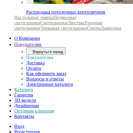
Распродажа потолочных вентиляторов
Настольные лампы
Подвесные
светильники
Светильники
Люстры
Уличные
светильники
Трековые светильники
Споты
Лампочки
О Компании
Покупателям
Вернуться назад
Покупателям
Доставка
Оплата
Как оформить заказ
Вопросы и ответы
Электронные каталоги
Каталоги
Гарантия
3D модели
Дизайнерам
Оптовым клиентам
Контакты
Вход
Регистрация