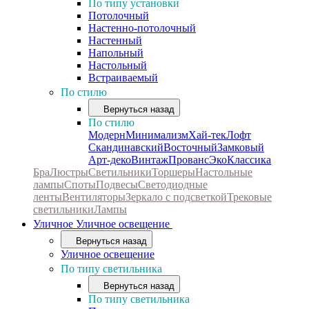
По типу установки
Потолочный
Настенно-потолочный
Настенный
Напольный
Настольный
Встраиваемый
По стилю
Вернуться назад
По стилю
Модерн
Минимализм
Хай-тек
Лофт
Скандинавский
Восточный
Замковый
Арт-деко
Винтаж
Прованс
Эко
Классика
Бра
Люстры
Светильники
Торшеры
Настольные
лампы
Споты
Подвесы
Светодиодные
ленты
Вентиляторы
Зеркало с подсветкой
Трековые
светильники
Лампы
Уличное
Уличное освещение
Вернуться назад
Уличное освещение
По типу светильника
Вернуться назад
По типу светильника