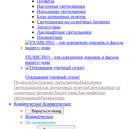
Подвесы
Настенные светильники
Напольные светильники
Блок штекерных розеток
Светильники на солнечных батареях
Аксессуары
Ландшафтные светильники
Прожекторы
FIUMICINO - для освещения дорожек и фасада
вашего дома
Открываем уличный сезон!
Подвесы
Настенные светильники
Напольные
светильники
Блок штекерных розеток
Светильники на
солнечных батареях
Аксессуары
Ландшафтные
светильники
Прожекторы
Коммерческое
Коммерческое
Вернуться назад
Коммерческое
По назначению