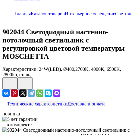
Главная
Каталог товаров
Интерьерное освещение
Светиль
902044
Светодиодный настенно-
потолочный светильник с
регулировкой цветовой температуры
MOSCHETTA
Характеристики: 24W(LED), Ø400,2700K, 4000K, 6500K,
2800lm, сталь, з
Технические характеристики
Доставка и оплата
новинка
в комплекте