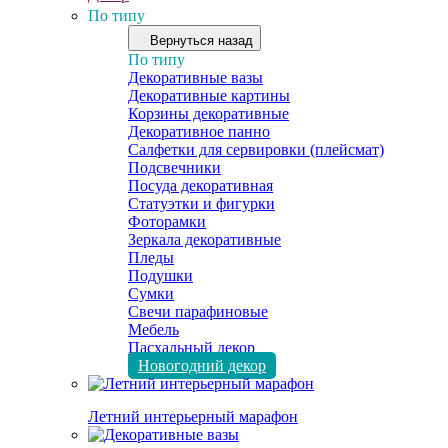
По типу
Вернуться назад
По типу
Декоративные вазы
Декоративные картины
Корзины декоративные
Декоративное панно
Салфетки для сервировки (плейсмат)
Подсвечники
Посуда декоративная
Статуэтки и фигурки
Фоторамки
Зеркала декоративные
Пледы
Подушки
Сумки
Свечи парафиновые
Мебель
Пасхальный декор
Новогодний декор
Летний интерьерный марафон