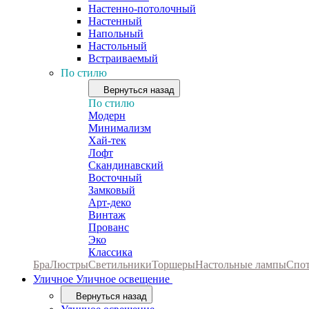
Настенно-потолочный
Настенный
Напольный
Настольный
Встраиваемый
По стилю
Вернуться назад
По стилю
Модерн
Минимализм
Хай-тек
Лофт
Скандинавский
Восточный
Замковый
Арт-деко
Винтаж
Прованс
Эко
Классика
Бра
Люстры
Светильники
Торшеры
Настольные лампы
Спо
Уличное
Уличное освещение
Вернуться назад