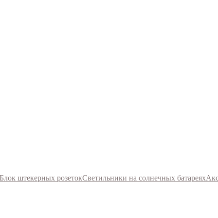
Блок штекерных розеток
Светильники на солнечных батареях
Акс