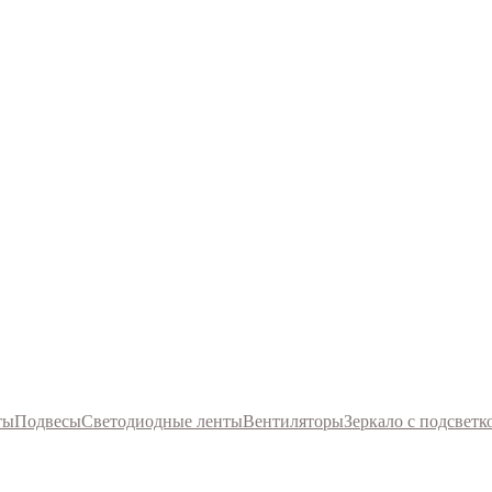
ты
Подвесы
Светодиодные ленты
Вентиляторы
Зеркало с подсветк