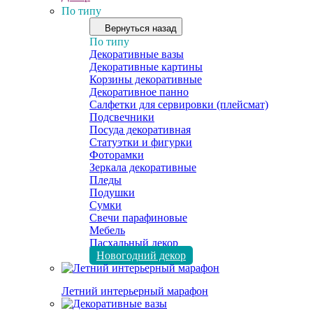
По типу
Вернуться назад
По типу
Декоративные вазы
Декоративные картины
Корзины декоративные
Декоративное панно
Салфетки для сервировки (плейсмат)
Подсвечники
Посуда декоративная
Статуэтки и фигурки
Фоторамки
Зеркала декоративные
Пледы
Подушки
Сумки
Свечи парафиновые
Мебель
Пасхальный декор
Новогодний декор
Летний интерьерный марафон