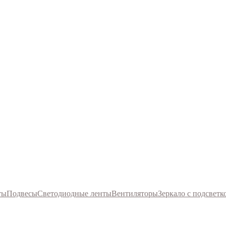
ты
Подвесы
Светодиодные ленты
Вентиляторы
Зеркало с подсветк