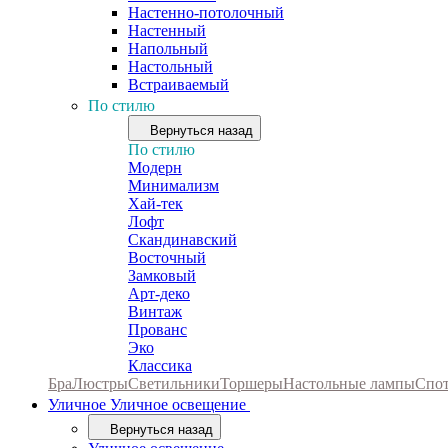
Настенно-потолочный
Настенный
Напольный
Настольный
Встраиваемый
По стилю
Вернуться назад
По стилю
Модерн
Минимализм
Хай-тек
Лофт
Скандинавский
Восточный
Замковый
Арт-деко
Винтаж
Прованс
Эко
Классика
Бра
Люстры
Светильники
Торшеры
Настольные лампы
Спо
Уличное
Уличное освещение
Вернуться назад