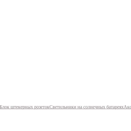
Блок штекерных розеток
Светильники на солнечных батареях
Акс