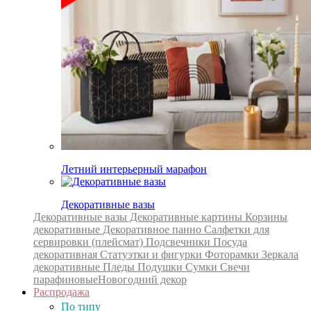
Летний интерьерный марафон
Декоративные вазы
Декоративные вазы
Декоративные картины
Корзины
декоративные
Декоративное панно
Салфетки для
сервировки (плейсмат)
Подсвечники
Посуда
декоративная
Статуэтки и фигурки
Фоторамки
Зеркала
декоративные
Пледы
Подушки
Сумки
Свечи
парафиновые
Новогодний декор
Распродажа
По типу