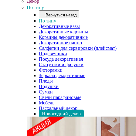
Декор
По типу
Вернуться назад
По типу
Декоративные вазы
Декоративные картины
Корзины декоративные
Декоративное панно
Салфетки для сервировки (плейсмат)
Подсвечники
Посуда декоративная
Статуэтки и фигурки
Фоторамки
Зеркала декоративные
Пледы
Подушки
Сумки
Свечи парафиновые
Мебель
Пасхальный декор
Новогодний декор