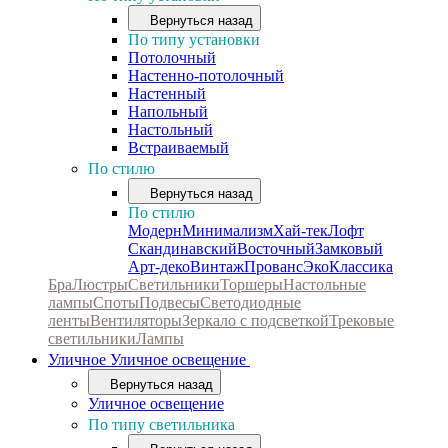
Вернуться назад
По типу установки
Потолочный
Настенно-потолочный
Настенный
Напольный
Настольный
Встраиваемый
По стилю
Вернуться назад
По стилю
Модерн
Минимализм
Хай-тек
Лофт
Скандинавский
Восточный
Замковый
Арт-деко
Винтаж
Прованс
Эко
Классика
Бра
Люстры
Светильники
Торшеры
Настольные
лампы
Споты
Подвесы
Светодиодные
ленты
Вентиляторы
Зеркало с подсветкой
Трековые
светильники
Лампы
Уличное
Уличное освещение
Вернуться назад
Уличное освещение
По типу светильника