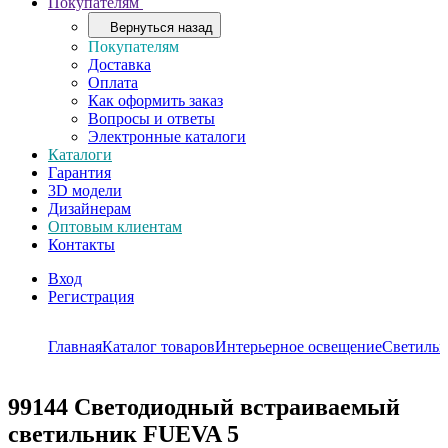
Покупателям
Вернуться назад
Покупателям
Доставка
Оплата
Как оформить заказ
Вопросы и ответы
Электронные каталоги
Каталоги
Гарантия
3D модели
Дизайнерам
Оптовым клиентам
Контакты
Вход
Регистрация
Главная
Каталог товаров
Интерьерное освещение
Светиль
99144
Светодиодный встраиваемый
светильник FUEVA 5