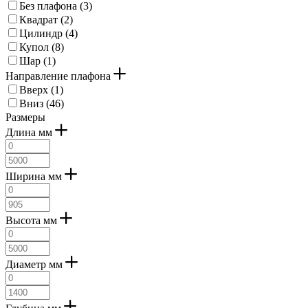
Без плафона (
3
)
серый (
10
)
Квадрат (
2
)
серый матовый (
2
)
Цилиндр (
4
)
черный (
15
)
Купол (
8
)
черный-прозрачный (
2
)
Шар (
1
)
янтарный (
5
)
Направление плафона
черный прозрачный (
6
)
Вверх (
1
)
золотистый (
4
)
Вниз (
46
)
природный (
5
)
Размеры
Длина мм
Ширина мм
Высота мм
Диаметр мм