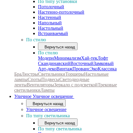
По типу установки
Потолочный
Настенно-потолочный
Настенный
Напольный
Настольный
Встраиваемый
По стилю
Вернуться назад
По стилю
Модерн
Минимализм
Хай-тек
Лофт
Скандинавский
Восточный
Замковый
Арт-деко
Винтаж
Прованс
Эко
Классика
Бра
Люстры
Светильники
Торшеры
Настольные
лампы
Споты
Подвесы
Светодиодные
ленты
Вентиляторы
Зеркало с подсветкой
Трековые
светильники
Лампы
Уличное
Уличное освещение
Вернуться назад
Уличное освещение
По типу светильника
Вернуться назад
По типу светильника