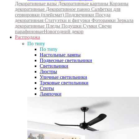
Декоративные вазы
Декоративные картины
Корзины
декоративные
Декоративное панно
Салфетки для
сервировки (плейсмат)
Подсвечники
Посуда
декоративная
Статуэтки и фигурки
Фоторамки
Зеркала
декоративные
Пледы
Подушки
Сумки
Свечи
парафиновые
Новогодний декор
Распродажа
По типу
По типу
Настольные лампы
Подвесные светильники
Светильники
Люстры
Уличные светильники
Трековые светильники
Споты
Лампочки