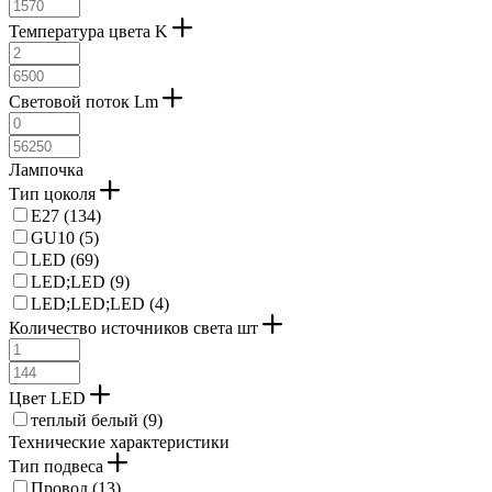
Температура цвета K
Световой поток Lm
Лампочка
Тип цоколя
E27 (
134
)
GU10 (
5
)
LED (
69
)
LED;LED (
9
)
LED;LED;LED (
4
)
Количество источников света шт
Цвет LED
теплый белый (
9
)
Технические характеристики
Тип подвеса
Провод (
13
)