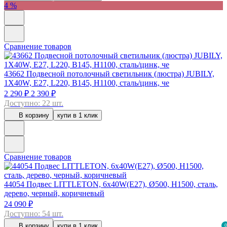
4 %
Сравнение товаров
43662
Подвесной потолочный светильник (люстра) JUBILY,
1Х40W, E27, L220, B145, H1100, сталь/цинк, че
2 290 ₽
2 390 ₽
Доступно: 22 шт.
В корзину
купи в 1 клик
Сравнение товаров
44054
Подвес LITTLETON, 6x40W(E27), Ø500, H1500, сталь,
дерево, черный, коричневый
24 090 ₽
Доступно: 54 шт.
В корзину
купи в 1 клик
0