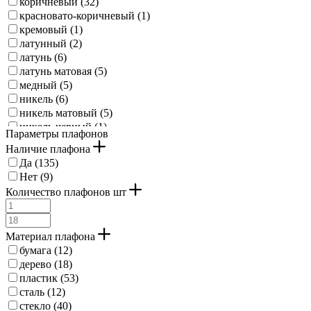
коричневый (
32
)
красновато-коричневый (
1
)
кремовый (
1
)
латунный (
2
)
латунь (
6
)
латунь матовая (
5
)
медный (
5
)
никель (
6
)
никель матовый (
5
)
никель черный (
1
)
Параметры плафонов
оранжевый (
1
)
Наличие плафона
песочный (
6
)
Да (
135
)
природный (
2
)
Нет (
9
)
серый (
3
)
Количество плафонов шт
темно-серый (
1
)
хром (
10
)
черно-белый (
1
)
Материал плафона
черный (
148
)
бумага (
12
)
золотистый (
3
)
дерево (
18
)
серебро матовое (
2
)
пластик (
53
)
никель-матовый (
2
)
сталь (
12
)
латунь состаренный (
2
)
стекло (
40
)
коричн (
1
)