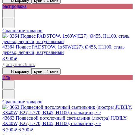
В корзину
купи в 1 клик
распродажа
Сравнение товаров
43364
Подвес PADSTOW, 1х60W(E27), Ø455, H1100, сталь,
дерево, черный, натуральный
8 990 ₽
Доступно: 9 шт.
В корзину
купи в 1 клик
2 %
Сравнение товаров
43663
Подвесной потолочный светильник (люстра) JUBILY,
3Х40W, E27, L770, B145, H1100, сталь/цинк, че
6 290 ₽
6 390 ₽