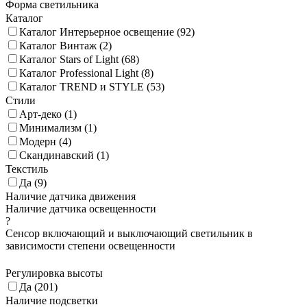
Форма светильника
Каталог
Каталог Интерьерное освещение (
92
)
Каталог Винтаж (
2
)
Каталог Stars of Light (
68
)
Каталог Professional Light (
8
)
Каталог TREND и STYLE (
53
)
Стили
Арт-деко (
1
)
Минимализм (
1
)
Модерн (
4
)
Скандинавский (
1
)
Текстиль
Да (
9
)
Наличие датчика движения
Наличие датчика освещенности
?
Сенсор включающий и выключающий светильник в
зависимости степени освещенности
Регулировка высоты
Да (
201
)
Наличие подсветки