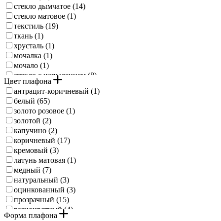
стекло дымчатое (
14
)
светло-коричн (
1
)
стекло матовое (
1
)
матовый латунь (
1
)
текстиль (
19
)
ткань (
1
)
хрусталь (
1
)
мочалка (
1
)
мочало (
1
)
стекло с напылением (
8
)
Цвет плафона
блестящее стекло (
10
)
антрацит-коричневый (
1
)
матовое стекло (
3
)
белый (
65
)
рифленое стекло (
4
)
золото розовое (
1
)
золотой (
2
)
капучино (
2
)
коричневый (
17
)
кремовый (
3
)
латунь матовая (
1
)
медный (
7
)
натуральный (
3
)
оцинкованный (
3
)
прозрачный (
15
)
разноцветный (
4
)
Форма плафона
серо-коричневый (
1
)