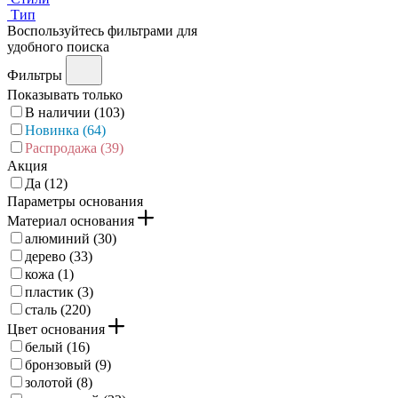
Тип
Воспользуйтесь фильтрами для
удобного поиска
Фильтры
Показывать только
В наличии (
103
)
Новинка (
64
)
Распродажа (
39
)
Акция
Да (
12
)
Параметры основания
Материал основания
алюминий (
30
)
дерево (
33
)
кожа (
1
)
пластик (
3
)
сталь (
220
)
Цвет основания
белый (
16
)
бронзовый (
9
)
золотой (
8
)