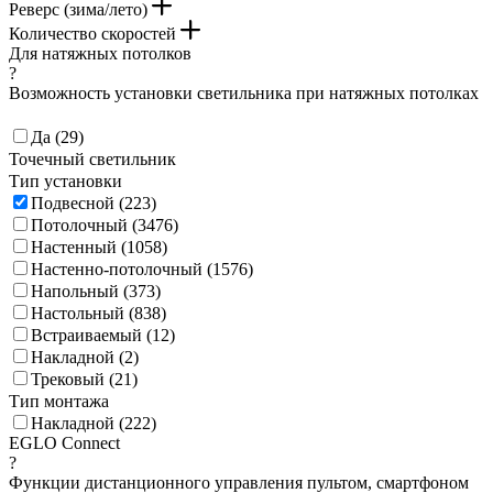
Реверс (зима/лето)
Количество скоростей
Для натяжных потолков
?
Возможность установки светильника при натяжных потолках
Да (
29
)
Точечный светильник
Тип установки
Подвесной (
223
)
Потолочный (
3476
)
Настенный (
1058
)
Настенно-потолочный (
1576
)
Напольный (
373
)
Настольный (
838
)
Встраиваемый (
12
)
Накладной (
2
)
Трековый (
21
)
Тип монтажа
Накладной (
222
)
EGLO Connect
?
Функции дистанционного управления пультом, смартфоном