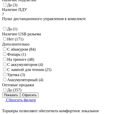
Да (
3
)
Наличие ПДУ
?
Пульт дистанционного управления в комплекте
Да (
1
)
Наличие USB разъема
Нет (
171
)
Дополнительно
С абажуром (
84
)
Фонарь (
1
)
На треноге (
48
)
С аккумулятором (
4
)
С лампой для чтения (
25
)
Удочка (
3
)
Аккумуляторный (
4
)
Оптовые продажи
Да (
357
)
Сбросить фильтр
Торшеры позволяют обеспечить комфортное локальное