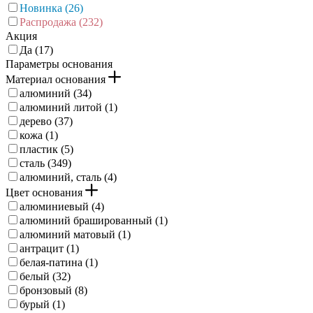
Новинка (
26
)
Распродажа (
232
)
Акция
Да (
17
)
Параметры основания
Материал основания
алюминий (
34
)
алюминий литой (
1
)
дерево (
37
)
кожа (
1
)
пластик (
5
)
сталь (
349
)
алюминий, сталь (
4
)
Цвет основания
алюминиевый (
4
)
алюминий брашированный (
1
)
алюминий матовый (
1
)
антрацит (
1
)
белая-патина (
1
)
белый (
32
)
бронзовый (
8
)
бурый (
1
)