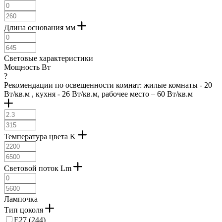
черный прозрачный (
1
)
капучиновый (
1
)
природный (
1
)
Длина основания мм
Световые характеристики
Мощность Вт
?
Рекомендации по освещенности комнат: жилые комнаты - 20
Вт/кв.м , кухня - 26 Вт/кв.м, рабочее место – 60 Вт/кв.м
Температура цвета K
Световой поток Lm
Лампочка
Тип цоколя
E27 (
244
)