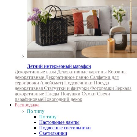
Летний интерьерный марафон
Декоративные вазы
Декоративные картины
Корзины
декоративные
Декоративное панно
Салфетки для
сервировки (плейсмат)
Подсвечники
Посуда
декоративная
Статуэтки и фигурки
Фоторамки
Зеркала
декоративные
Пледы
Подушки
Сумки
Свечи
парафиновые
Новогодний декор
Распродажа
По типу
По типу
Настольные лампы
Подвесные светильники
Светильники