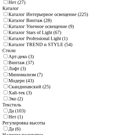
Нет (
27
)
Каталог
Каталог Интерьерное освещение (
225
)
Каталог Винтаж (
28
)
Каталог Уличное освещение (
9
)
Каталог Stars of Light (
67
)
Каталог Professional Light (
1
)
Каталог TREND и STYLE (
54
)
Стили
Арт-деко (
3
)
Винтаж (
37
)
Лофт (
3
)
Минимализм (
7
)
Модерн (
43
)
Скандинавский (
25
)
Хай-тек (
3
)
Эко (
2
)
Текстиль
Да (
103
)
Нет (
1
)
Регулировка высоты
Да (
6
)
Наличие подсветки