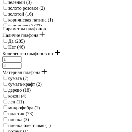
зеленый (
3
)
золото розовое (
2
)
золотой (
16
)
коричневая патина (
1
)
коричневый (
33
)
Параметры плафонов
коричневый состаренный (
1
)
Наличие плафона
красный (
1
)
Да (
285
)
кремово-белый (
1
)
Нет (
46
)
кремовый (
2
)
Количество плафонов шт
кристаллоптика (
1
)
латунный (
11
)
латунь матовая (
8
)
Материал плафона
медный (
6
)
бумага (
7
)
мятный (
1
)
бумага-крафт (
2
)
никель (
1
)
дерево (
18
)
никель матовый (
62
)
кокон (
4
)
никель состаренный (
1
)
лен (
11
)
никель черный (
1
)
микрофибра (
1
)
орех (
2
)
пластик (
73
)
пастель абрикос (
2
)
пленка (
3
)
пастель светло-зеленый (
1
)
пленка блестящая (
1
)
пастель серый (
1
)
ротанг (
1
)
пастель темно-зеленый (
1
)