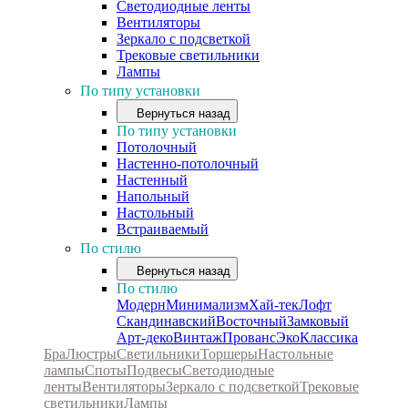
Светодиодные ленты
Вентиляторы
Зеркало с подсветкой
Трековые светильники
Лампы
По типу установки
Вернуться назад
По типу установки
Потолочный
Настенно-потолочный
Настенный
Напольный
Настольный
Встраиваемый
По стилю
Вернуться назад
По стилю
Модерн
Минимализм
Хай-тек
Лофт
Скандинавский
Восточный
Замковый
Арт-деко
Винтаж
Прованс
Эко
Классика
Бра
Люстры
Светильники
Торшеры
Настольные
лампы
Споты
Подвесы
Светодиодные
ленты
Вентиляторы
Зеркало с подсветкой
Трековые
светильники
Лампы