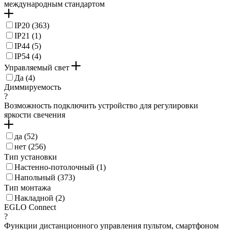
международным стандартом
IP20 (
363
)
IP21 (
1
)
IP44 (
5
)
IP54 (
4
)
Управляемый свет
Да (
4
)
Диммируемость
?
Возможность подключить устройство для регулировки
яркости свечения
да (
52
)
нет (
256
)
Тип установки
Настенно-потолочный (
1
)
Напольный (
373
)
Тип монтажа
Накладной (
2
)
EGLO Connect
?
Функции дистанционного управления пультом, смартфоном