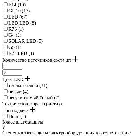
E14 (
10
)
GU10 (
17
)
LED (
67
)
LED;LED (
8
)
R7S (
1
)
G4 (
2
)
SOLAR-LED (
5
)
G5 (
1
)
E27;LED (
1
)
Количество источников света шт
Цвет LED
теплый белый (
31
)
белый (
4
)
регулируемый белый (
2
)
Технические характеристики
Тип подвеса
Цепь (
1
)
Класс влагозащиты
?
Степень влагозащиты электрооборудования в соответствии с