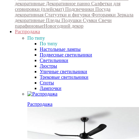
декоративные
Декоративное панно
Салфетки для
сервировки (плейсмат)
Подсвечники
Посуда
декоративная
Статуэтки и фигурки
Фоторамки
Зеркала
декоративные
Пледы
Подушки
Сумки
Свечи
парафиновые
Новогодний декор
Распродажа
По типу
По типу
Настольные лампы
Подвесные светильники
Светильники
Люстры
Уличные светильники
Трековые светильники
Споты
Лампочки
Распродажа