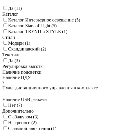
Да (
11
)
Каталог
Каталог Интерьерное освещение (
5
)
Каталог Stars of Light (
5
)
Каталог TREND и STYLE (
1
)
Стили
Модерн (
1
)
Скандинавский (
2
)
Текстиль
Да (
3
)
Регулировка высоты
Наличие подсветки
Наличие ПДУ
?
Пульт дистанционного управления в комплекте
Наличие USB разъема
Нет (
7
)
Дополнительно
С абажуром (
3
)
На треноге (
2
)
С лампой для чтения (
1
)