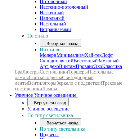
Потолочный
Настенно-потолочный
Настенный
Напольный
Настольный
Встраиваемый
По стилю
Вернуться назад
По стилю
Модерн
Минимализм
Хай-тек
Лофт
Скандинавский
Восточный
Замковый
Арт-деко
Винтаж
Прованс
Эко
Классика
Бра
Люстры
Светильники
Торшеры
Настольные
лампы
Споты
Подвесы
Светодиодные
ленты
Вентиляторы
Зеркало с подсветкой
Трековые
светильники
Лампы
Уличное
Уличное освещение
Вернуться назад
Уличное освещение
По типу светильника
Вернуться назад
По типу светильника
Подвесы