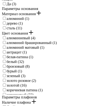
Да (
3
)
Параметры основания
Материал основания
алюминий (
1
)
дерево (
1
)
сталь (
11
)
Цвет основания
алюминиевый (
4
)
алюминий брашированный (
1
)
алюминий матовый (
1
)
антрацит (
1
)
белая-патина (
1
)
белый (
32
)
бронзовый (
8
)
бурый (
1
)
зеленый (
3
)
золото розовое (
2
)
золотой (
16
)
коричневая патина (
1
)
коричневый (
33
)
Параметры плафонов
коричневый состаренный (
1
)
Наличие плафона
красный (
1
)