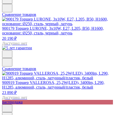
Сравнение товаров
900179
Торшер LURONE, 3x10W, E27, L205, B50, H1600,
основание: Ø250, сталь, черный, латунь
20 190 ₽
Доступно: нет
Сравнение товаров
900919
Торшер VALLEROSA, 25,2W(LED), 3400lm, L290,
H1285, алюминий, сталь, латунный/пластик, белый
23 890 ₽
Доступно: нет
распродажа