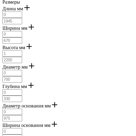
серебряный (
2
)
Размеры
серебряный состаренный (
1
)
Длина мм
серый (
5
)
хром (
36
)
черно-белый (
2
)
Ширина мм
черный (
180
)
шампань (
1
)
коричневый античный (
2
)
Высота мм
ржавый (
1
)
хромовый (
1
)
стальной (
1
)
Диаметр мм
золотистый (
1
)
латунь состаренный (
5
)
коричн (
1
)
Глубина мм
светло-коричн (
1
)
красно-бурый (
1
)
Диаметр основания мм
Ширина основания мм