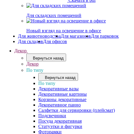
Скачать в pdf
Для складских помещений
Новый взгляд на освещение в офисе
Для животноводства
Для магазинов
Для парковок
Для складов
Для офисов
Декор
Вернуться назад
Декор
По типу
Вернуться назад
По типу
Декоративные вазы
Декоративные картины
Корзины декоративные
Декоративное панно
Салфетки для сервировки (плейсмат)
Подсвечники
Посуда декоративная
Статуэтки и фигурки
Фоторамки