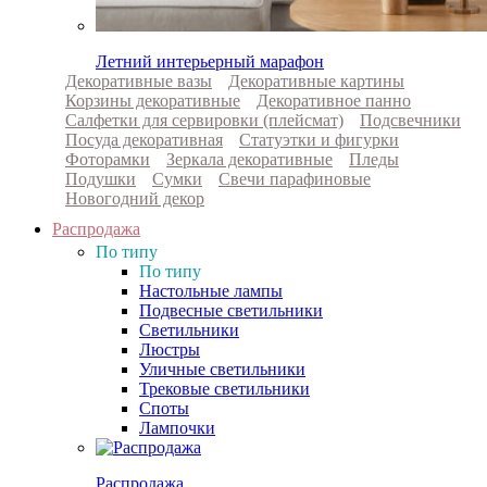
Летний интерьерный марафон
Декоративные вазы
Декоративные картины
Корзины декоративные
Декоративное панно
Салфетки для сервировки (плейсмат)
Подсвечники
Посуда декоративная
Статуэтки и фигурки
Фоторамки
Зеркала декоративные
Пледы
Подушки
Сумки
Свечи парафиновые
Новогодний декор
Распродажа
По типу
По типу
Настольные лампы
Подвесные светильники
Светильники
Люстры
Уличные светильники
Трековые светильники
Споты
Лампочки
Распродажа