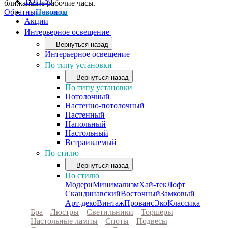
ТОП-50
ближайшие рабочие часы.
Обратный звонок
Новинки
Акции
Интерьерное освещение
Вернуться назад
Интерьерное освещение
По типу установки
Вернуться назад
По типу установки
Потолочный
Настенно-потолочный
Настенный
Напольный
Настольный
Встраиваемый
По стилю
Вернуться назад
По стилю
Модерн
Минимализм
Хай-тек
Лофт
Скандинавский
Восточный
Замковый
Арт-деко
Винтаж
Прованс
Эко
Классика
Бра
Люстры
Светильники
Торшеры
Настольные лампы
Споты
Подвесы