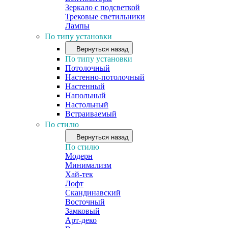
Зеркало с подсветкой
Трековые светильники
Лампы
По типу установки
Вернуться назад
По типу установки
Потолочный
Настенно-потолочный
Настенный
Напольный
Настольный
Встраиваемый
По стилю
Вернуться назад
По стилю
Модерн
Минимализм
Хай-тек
Лофт
Скандинавский
Восточный
Замковый
Арт-деко