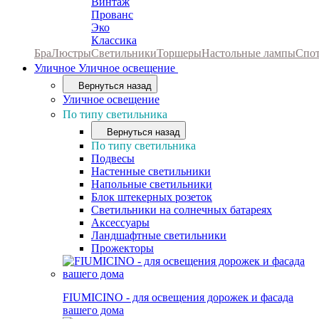
Винтаж
Прованс
Эко
Классика
Бра
Люстры
Светильники
Торшеры
Настольные лампы
Спо
Уличное
Уличное освещение
Вернуться назад
Уличное освещение
По типу светильника
Вернуться назад
По типу светильника
Подвесы
Настенные светильники
Напольные светильники
Блок штекерных розеток
Светильники на солнечных батареях
Аксессуары
Ландшафтные светильники
Прожекторы
FIUMICINO - для освещения дорожек и фасада
вашего дома