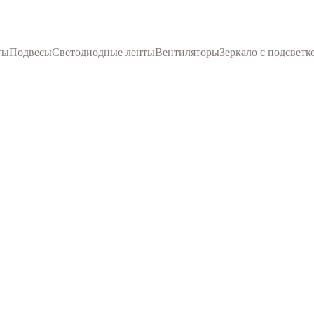
ты
Подвесы
Светодиодные ленты
Вентиляторы
Зеркало с подсветк