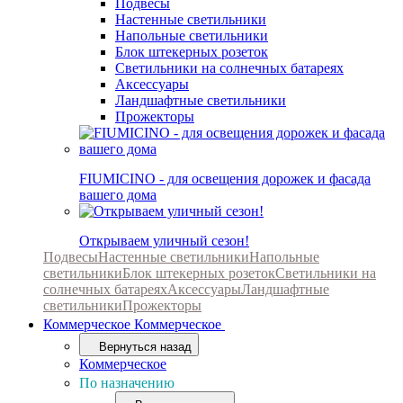
Подвесы
Настенные светильники
Напольные светильники
Блок штекерных розеток
Светильники на солнечных батареях
Аксессуары
Ландшафтные светильники
Прожекторы
FIUMICINO - для освещения дорожек и фасада
вашего дома
Открываем уличный сезон!
Подвесы
Настенные светильники
Напольные
светильники
Блок штекерных розеток
Светильники на
солнечных батареях
Аксессуары
Ландшафтные
светильники
Прожекторы
Коммерческое
Коммерческое
Вернуться назад
Коммерческое
По назначению