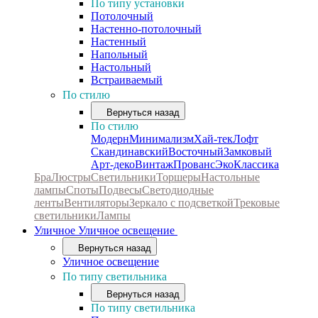
По типу установки
Потолочный
Настенно-потолочный
Настенный
Напольный
Настольный
Встраиваемый
По стилю
Вернуться назад
По стилю
Модерн
Минимализм
Хай-тек
Лофт
Скандинавский
Восточный
Замковый
Арт-деко
Винтаж
Прованс
Эко
Классика
Бра
Люстры
Светильники
Торшеры
Настольные
лампы
Споты
Подвесы
Светодиодные
ленты
Вентиляторы
Зеркало с подсветкой
Трековые
светильники
Лампы
Уличное
Уличное освещение
Вернуться назад
Уличное освещение
По типу светильника
Вернуться назад
По типу светильника