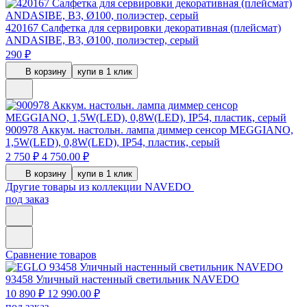
420167
Салфетка для сервировки декоративная (плейсмат)
ANDASIBE, B3, Ø100, полиэстер, серый
290 ₽
В корзину
купи в 1 клик
900978
Аккум. настольн. лампа диммер сенсор MEGGIANO,
1,5W(LED), 0,8W(LED), IP54, пластик, серый
2 750 ₽
4 750.00 ₽
В корзину
купи в 1 клик
Другие товары из коллекции NAVEDO
под заказ
Сравнение товаров
93458
Уличный настенный светильник NAVEDO
10 890 ₽
12 990.00 ₽
под заказ