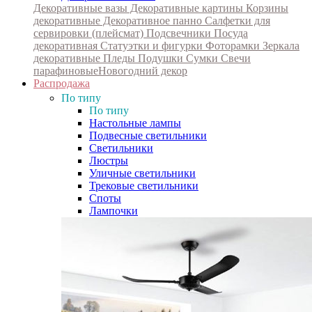
Декоративные вазы
Декоративные картины
Корзины
декоративные
Декоративное панно
Салфетки для
сервировки (плейсмат)
Подсвечники
Посуда
декоративная
Статуэтки и фигурки
Фоторамки
Зеркала
декоративные
Пледы
Подушки
Сумки
Свечи
парафиновые
Новогодний декор
Распродажа
По типу
По типу
Настольные лампы
Подвесные светильники
Светильники
Люстры
Уличные светильники
Трековые светильники
Споты
Лампочки