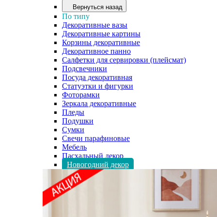
Вернуться назад
По типу
Декоративные вазы
Декоративные картины
Корзины декоративные
Декоративное панно
Салфетки для сервировки (плейсмат)
Подсвечники
Посуда декоративная
Статуэтки и фигурки
Фоторамки
Зеркала декоративные
Пледы
Подушки
Сумки
Свечи парафиновые
Мебель
Пасхальный декор
Новогодний декор