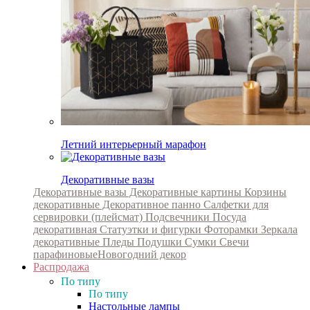
Летний интерьерный марафон
Декоративные вазы
Декоративные вазы
Декоративные картины
Корзины
декоративные
Декоративное панно
Салфетки для
сервировки (плейсмат)
Подсвечники
Посуда
декоративная
Статуэтки и фигурки
Фоторамки
Зеркала
декоративные
Пледы
Подушки
Сумки
Свечи
парафиновые
Новогодний декор
Распродажа
По типу
По типу
Настольные лампы