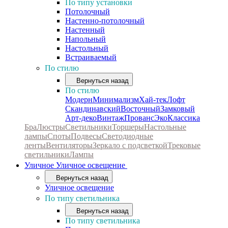
По типу установки
Потолочный
Настенно-потолочный
Настенный
Напольный
Настольный
Встраиваемый
По стилю
Вернуться назад
По стилю
Модерн
Минимализм
Хай-тек
Лофт
Скандинавский
Восточный
Замковый
Арт-деко
Винтаж
Прованс
Эко
Классика
Бра
Люстры
Светильники
Торшеры
Настольные
лампы
Споты
Подвесы
Светодиодные
ленты
Вентиляторы
Зеркало с подсветкой
Трековые
светильники
Лампы
Уличное
Уличное освещение
Вернуться назад
Уличное освещение
По типу светильника
Вернуться назад
По типу светильника