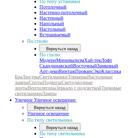
По типу установки
Потолочный
Настенно-потолочный
Настенный
Напольный
Настольный
Встраиваемый
По стилю
Вернуться назад
По стилю
Модерн
Минимализм
Хай-тек
Лофт
Скандинавский
Восточный
Замковый
Арт-деко
Винтаж
Прованс
Эко
Классика
Бра
Люстры
Светильники
Торшеры
Настольные
лампы
Споты
Подвесы
Светодиодные
ленты
Вентиляторы
Зеркало с подсветкой
Трековые
светильники
Лампы
Уличное
Уличное освещение
Вернуться назад
Уличное освещение
По типу светильника
Вернуться назад
По типу светильника