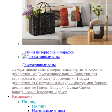
Летний интерьерный марафон
Декоративные вазы
Декоративные вазы
Декоративные картины
Корзины
декоративные
Декоративное панно
Салфетки для
сервировки (плейсмат)
Подсвечники
Посуда
декоративная
Статуэтки и фигурки
Фоторамки
Зеркала
декоративные
Пледы
Подушки
Сумки
Свечи
парафиновые
Новогодний декор
Распродажа
По типу
По типу
Настольные лампы