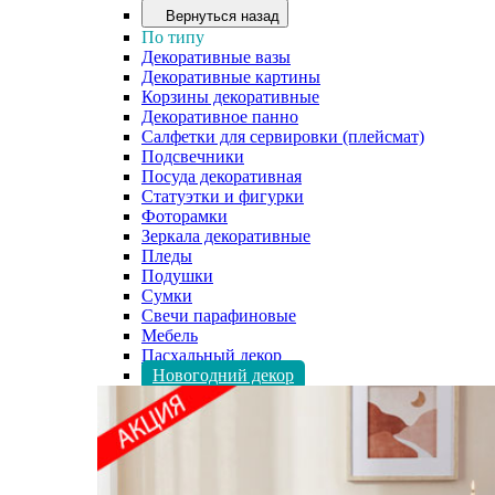
Вернуться назад
По типу
Декоративные вазы
Декоративные картины
Корзины декоративные
Декоративное панно
Салфетки для сервировки (плейсмат)
Подсвечники
Посуда декоративная
Статуэтки и фигурки
Фоторамки
Зеркала декоративные
Пледы
Подушки
Сумки
Свечи парафиновые
Мебель
Пасхальный декор
Новогодний декор