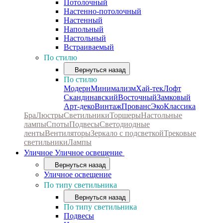
Потолочный
Настенно-потолочный
Настенный
Напольный
Настольный
Встраиваемый
По стилю
Вернуться назад
По стилю
Модерн
Минимализм
Хай-тек
Лофт
Скандинавский
Восточный
Замковый
Арт-деко
Винтаж
Прованс
Эко
Классика
Бра
Люстры
Светильники
Торшеры
Настольные
лампы
Споты
Подвесы
Светодиодные
ленты
Вентиляторы
Зеркало с подсветкой
Трековые
светильники
Лампы
Уличное
Уличное освещение
Вернуться назад
Уличное освещение
По типу светильника
Вернуться назад
По типу светильника
Подвесы