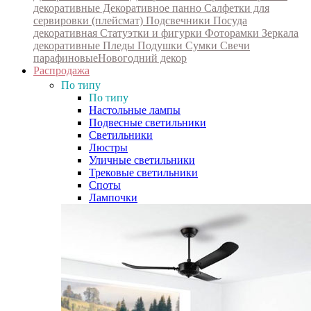
декоративные
Декоративное панно
Салфетки для
сервировки (плейсмат)
Подсвечники
Посуда
декоративная
Статуэтки и фигурки
Фоторамки
Зеркала
декоративные
Пледы
Подушки
Сумки
Свечи
парафиновые
Новогодний декор
Распродажа
По типу
По типу
Настольные лампы
Подвесные светильники
Светильники
Люстры
Уличные светильники
Трековые светильники
Споты
Лампочки