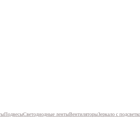
ты
Подвесы
Светодиодные ленты
Вентиляторы
Зеркало с подсветк