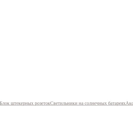
Блок штекерных розеток
Светильники на солнечных батареях
Акс