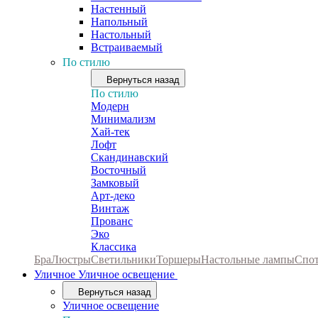
Настенный
Напольный
Настольный
Встраиваемый
По стилю
Вернуться назад
По стилю
Модерн
Минимализм
Хай-тек
Лофт
Скандинавский
Восточный
Замковый
Арт-деко
Винтаж
Прованс
Эко
Классика
Бра
Люстры
Светильники
Торшеры
Настольные лампы
Спо
Уличное
Уличное освещение
Вернуться назад
Уличное освещение