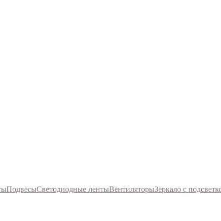
ты
Подвесы
Светодиодные ленты
Вентиляторы
Зеркало с подсветк