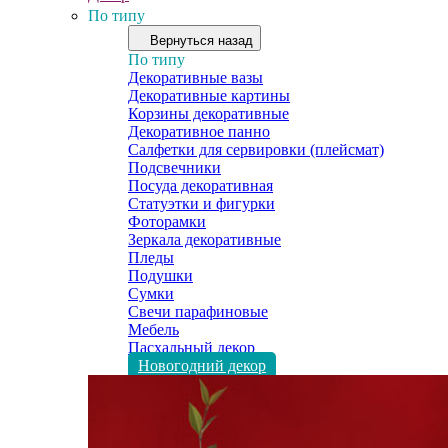
По типу
Вернуться назад
По типу
Декоративные вазы
Декоративные картины
Корзины декоративные
Декоративное панно
Салфетки для сервировки (плейсмат)
Подсвечники
Посуда декоративная
Статуэтки и фигурки
Фоторамки
Зеркала декоративные
Пледы
Подушки
Сумки
Свечи парафиновые
Мебель
Пасхальный декор
Новогодний декор