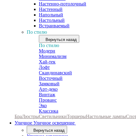
Настенно-потолочный
Настенный
Напольный
Настольный
Встраиваемый
По стилю
Вернуться назад
По стилю
Модерн
Минимализм
Хай-тек
Лофт
Скандинавский
Восточный
Замковый
Арт-деко
Винтаж
Прованс
Эко
Классика
Бра
Люстры
Светильники
Торшеры
Настольные лампы
Спо
Уличное
Уличное освещение
Вернуться назад