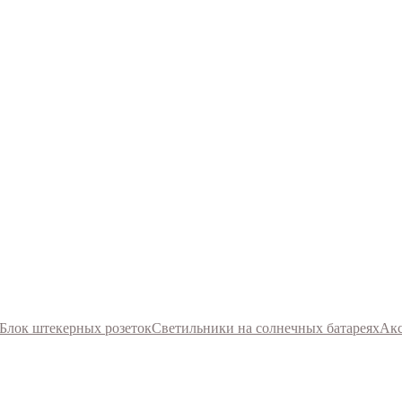
Блок штекерных розеток
Светильники на солнечных батареях
Акс