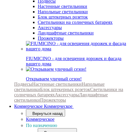
Подвесы
Настенные светильники
Напольные светильники
Блок штекерных розеток
Светильники на солнечных батареях
Аксессуары
Ландшафтные светильники
Прожекторы
FIUMICINO - для освещения дорожек и фасада
вашего дома
Открываем уличный сезон!
Подвесы
Настенные светильники
Напольные
светильники
Блок штекерных розеток
Светильники на
солнечных батареях
Аксессуары
Ландшафтные
светильники
Прожекторы
Коммерческое
Коммерческое
Вернуться назад
Коммерческое
По назначению