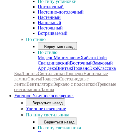
По типу установки
Потолочный
Настенно-потолочный
Настенный
Напольный
Настольный
Встраиваемый
По стилю
Вернуться назад
По стилю
Модерн
Минимализм
Хай-тек
Лофт
Скандинавский
Восточный
Замковый
Арт-деко
Винтаж
Прованс
Эко
Классика
Бра
Люстры
Светильники
Торшеры
Настольные
лампы
Споты
Подвесы
Светодиодные
ленты
Вентиляторы
Зеркало с подсветкой
Трековые
светильники
Лампы
Уличное
Уличное освещение
Вернуться назад
Уличное освещение
По типу светильника
Вернуться назад
По типу светильника