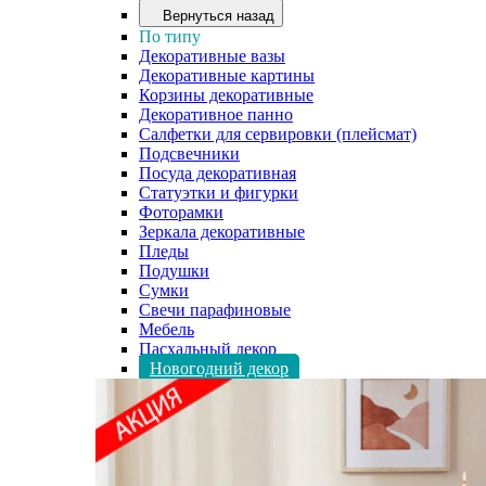
Вернуться назад
По типу
Декоративные вазы
Декоративные картины
Корзины декоративные
Декоративное панно
Салфетки для сервировки (плейсмат)
Подсвечники
Посуда декоративная
Статуэтки и фигурки
Фоторамки
Зеркала декоративные
Пледы
Подушки
Сумки
Свечи парафиновые
Мебель
Пасхальный декор
Новогодний декор