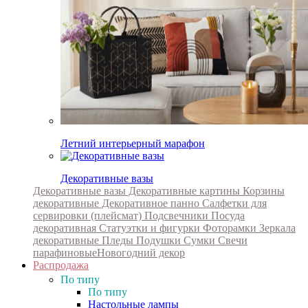
Летний интерьерный марафон
Декоративные вазы
Декоративные вазы
Декоративные картины
Корзины
декоративные
Декоративное панно
Салфетки для
сервировки (плейсмат)
Подсвечники
Посуда
декоративная
Статуэтки и фигурки
Фоторамки
Зеркала
декоративные
Пледы
Подушки
Сумки
Свечи
парафиновые
Новогодний декор
Распродажа
По типу
По типу
Настольные лампы