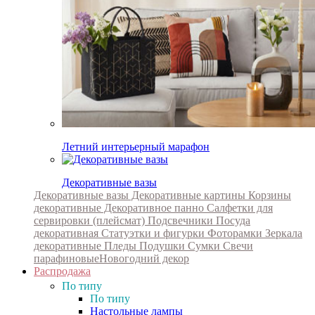
Летний интерьерный марафон
Декоративные вазы
Декоративные вазы
Декоративные картины
Корзины
декоративные
Декоративное панно
Салфетки для
сервировки (плейсмат)
Подсвечники
Посуда
декоративная
Статуэтки и фигурки
Фоторамки
Зеркала
декоративные
Пледы
Подушки
Сумки
Свечи
парафиновые
Новогодний декор
Распродажа
По типу
По типу
Настольные лампы