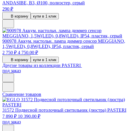
ANDASIBE, B3, Ø100, полиэстер, серый
290 ₽
В корзину
купи в 1 клик
900978
Аккум. настольн. лампа диммер сенсор MEGGIANO,
1,5W(LED), 0,8W(LED), IP54, пластик, серый
2 750 ₽
4 750.00 ₽
В корзину
купи в 1 клик
Другие товары из коллекции PASTERI
под заказ
Сравнение товаров
31572
Подвесной потолочный светильник (люстра) PASTERI
7 890 ₽
10 390.00 ₽
под заказ