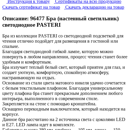
Инструкция к товару
Сертификаты на всю продукцию
Cкачать сертификат на товар
Cкачать декларацию на товар
Описание:
96477
Бра (настенный светильник)
светодиодное PASTERI
Бра из коллекции PASTERI cо светодиодной подсветкой для
чтения отлично подойдет для размещения в гостиной или
спальне.
Благодаря светодиодной гибкой лампе, которую можно
повернуть в любом направлении, процесс чтения станет более
удобным и комфортным.
Бра излучает теплый белый свет, который приятен для глаз, и
создает уютную, комфортную, спокойную атмосферу,
настраивающую на отдых.
Основание из стали цвета матового никеля удачно сочетается
с белым текстильным плафоном. Благодаря универсальному
цвету плафона бра станет прекрасным дополнением любого
интерьера, выполненного в современном стиле.
Закрепляется на стене с помощью кронштейна.
Оснащено перекидным выключателем, который находится на
корпусе.
Данное бра рассчитано на 2 источника света с цоколями LED
и Е27. LED лампа идет в комплекте.
Габариты: высота 380 мм, глубина — 195 мм, длина — 150