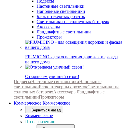
Подвесы
Настенные светильники
Напольные светильники
Блок штекерных розеток
Светильники на солнечных батареях
Аксессуары
Ландшафтные светильники
Прожекторы
FIUMICINO - для освещения дорожек и фасада
вашего дома
Открываем уличный сезон!
Подвесы
Настенные светильники
Напольные
светильники
Блок штекерных розеток
Светильники на
солнечных батареях
Аксессуары
Ландшафтные
светильники
Прожекторы
Коммерческое
Коммерческое
Вернуться назад
Коммерческое
По назначению