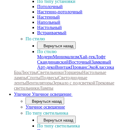
По типу установки
Потолочный
Настенно-потолочный
Настенный
Напольный
Настольный
Встраиваемый
По стилю
Вернуться назад
По стилю
Модерн
Минимализм
Хай-тек
Лофт
Скандинавский
Восточный
Замковый
Арт-деко
Винтаж
Прованс
Эко
Классика
Бра
Люстры
Светильники
Торшеры
Настольные
лампы
Споты
Подвесы
Светодиодные
ленты
Вентиляторы
Зеркало с подсветкой
Трековые
светильники
Лампы
Уличное
Уличное освещение
Вернуться назад
Уличное освещение
По типу светильника
Вернуться назад
По типу светильника