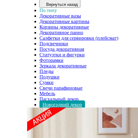
Вернуться назад
По типу
Декоративные вазы
Декоративные картины
Корзины декоративные
Декоративное панно
Салфетки для сервировки (плейсмат)
Подсвечники
Посуда декоративная
Статуэтки и фигурки
Фоторамки
Зеркала декоративные
Пледы
Подушки
Сумки
Свечи парафиновые
Мебель
Пасхальный декор
Новогодний декор