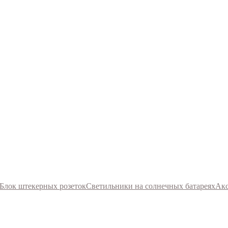
Блок штекерных розеток
Светильники на солнечных батареях
Акс