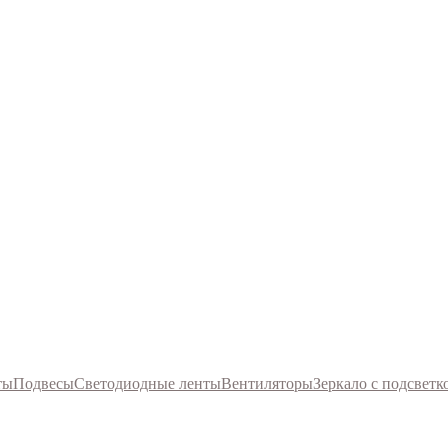
ты
Подвесы
Светодиодные ленты
Вентиляторы
Зеркало с подсветк