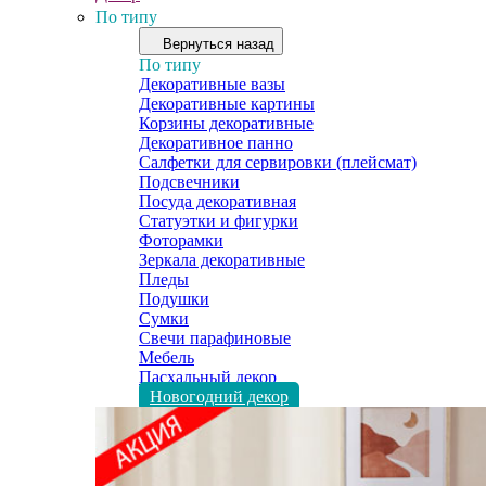
По типу
Вернуться назад
По типу
Декоративные вазы
Декоративные картины
Корзины декоративные
Декоративное панно
Салфетки для сервировки (плейсмат)
Подсвечники
Посуда декоративная
Статуэтки и фигурки
Фоторамки
Зеркала декоративные
Пледы
Подушки
Сумки
Свечи парафиновые
Мебель
Пасхальный декор
Новогодний декор