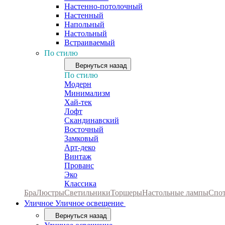
Настенно-потолочный
Настенный
Напольный
Настольный
Встраиваемый
По стилю
Вернуться назад
По стилю
Модерн
Минимализм
Хай-тек
Лофт
Скандинавский
Восточный
Замковый
Арт-деко
Винтаж
Прованс
Эко
Классика
Бра
Люстры
Светильники
Торшеры
Настольные лампы
Спо
Уличное
Уличное освещение
Вернуться назад