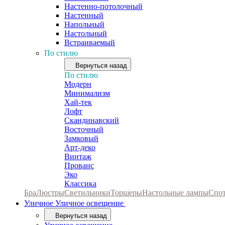
Настенно-потолочный
Настенный
Напольный
Настольный
Встраиваемый
По стилю
Вернуться назад
По стилю
Модерн
Минимализм
Хай-тек
Лофт
Скандинавский
Восточный
Замковый
Арт-деко
Винтаж
Прованс
Эко
Классика
Бра
Люстры
Светильники
Торшеры
Настольные лампы
Спо
Уличное
Уличное освещение
Вернуться назад