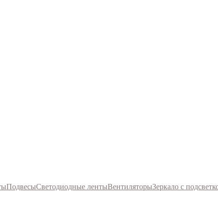
ты
Подвесы
Светодиодные ленты
Вентиляторы
Зеркало с подсветк