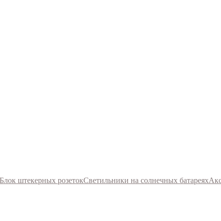
Блок штекерных розеток
Светильники на солнечных батареях
Акс