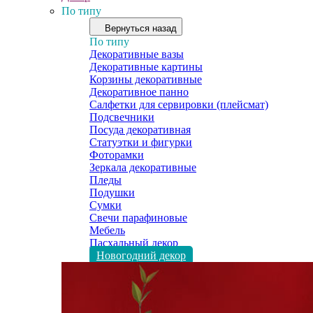
По типу
Вернуться назад
По типу
Декоративные вазы
Декоративные картины
Корзины декоративные
Декоративное панно
Салфетки для сервировки (плейсмат)
Подсвечники
Посуда декоративная
Статуэтки и фигурки
Фоторамки
Зеркала декоративные
Пледы
Подушки
Сумки
Свечи парафиновые
Мебель
Пасхальный декор
Новогодний декор