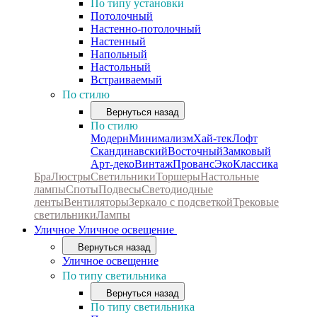
По типу установки
Потолочный
Настенно-потолочный
Настенный
Напольный
Настольный
Встраиваемый
По стилю
Вернуться назад
По стилю
Модерн
Минимализм
Хай-тек
Лофт
Скандинавский
Восточный
Замковый
Арт-деко
Винтаж
Прованс
Эко
Классика
Бра
Люстры
Светильники
Торшеры
Настольные
лампы
Споты
Подвесы
Светодиодные
ленты
Вентиляторы
Зеркало с подсветкой
Трековые
светильники
Лампы
Уличное
Уличное освещение
Вернуться назад
Уличное освещение
По типу светильника
Вернуться назад
По типу светильника