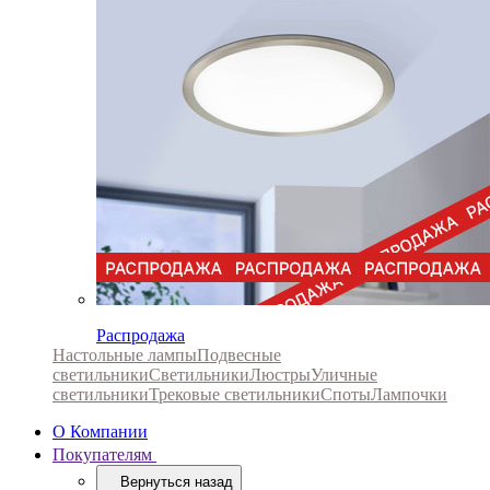
Распродажа
Настольные лампы
Подвесные
светильники
Светильники
Люстры
Уличные
светильники
Трековые светильники
Споты
Лампочки
О Компании
Покупателям
Вернуться назад