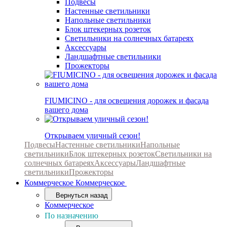
Подвесы
Настенные светильники
Напольные светильники
Блок штекерных розеток
Светильники на солнечных батареях
Аксессуары
Ландшафтные светильники
Прожекторы
FIUMICINO - для освещения дорожек и фасада
вашего дома
Открываем уличный сезон!
Подвесы
Настенные светильники
Напольные
светильники
Блок штекерных розеток
Светильники на
солнечных батареях
Аксессуары
Ландшафтные
светильники
Прожекторы
Коммерческое
Коммерческое
Вернуться назад
Коммерческое
По назначению