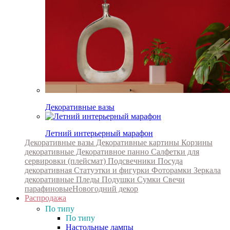
Декоративные вазы
Летний интерьерный марафон
Декоративные вазы
Декоративные картины
Корзины
декоративные
Декоративное панно
Салфетки для
сервировки (плейсмат)
Подсвечники
Посуда
декоративная
Статуэтки и фигурки
Фоторамки
Зеркала
декоративные
Пледы
Подушки
Сумки
Свечи
парафиновые
Новогодний декор
Распродажа
По типу
По типу
Настольные лампы