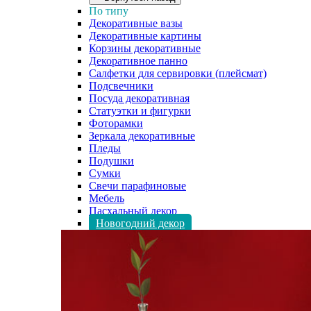
По типу
Декоративные вазы
Декоративные картины
Корзины декоративные
Декоративное панно
Салфетки для сервировки (плейсмат)
Подсвечники
Посуда декоративная
Статуэтки и фигурки
Фоторамки
Зеркала декоративные
Пледы
Подушки
Сумки
Свечи парафиновые
Мебель
Пасхальный декор
Новогодний декор