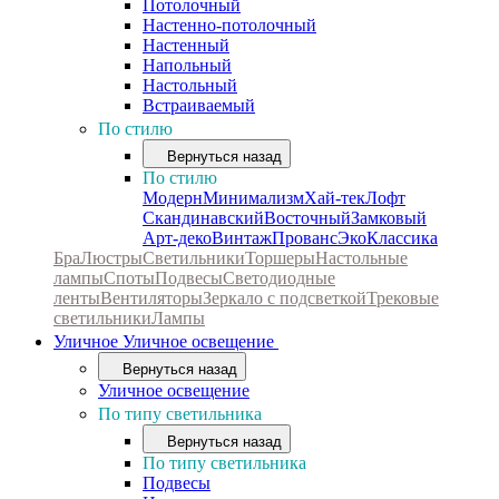
Потолочный
Настенно-потолочный
Настенный
Напольный
Настольный
Встраиваемый
По стилю
Вернуться назад
По стилю
Модерн
Минимализм
Хай-тек
Лофт
Скандинавский
Восточный
Замковый
Арт-деко
Винтаж
Прованс
Эко
Классика
Бра
Люстры
Светильники
Торшеры
Настольные
лампы
Споты
Подвесы
Светодиодные
ленты
Вентиляторы
Зеркало с подсветкой
Трековые
светильники
Лампы
Уличное
Уличное освещение
Вернуться назад
Уличное освещение
По типу светильника
Вернуться назад
По типу светильника
Подвесы