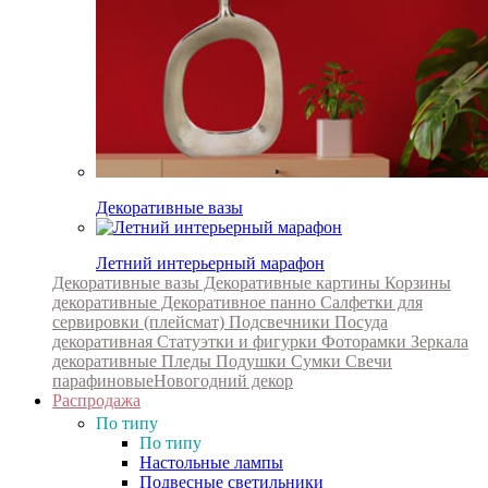
Декоративные вазы
Летний интерьерный марафон
Декоративные вазы
Декоративные картины
Корзины
декоративные
Декоративное панно
Салфетки для
сервировки (плейсмат)
Подсвечники
Посуда
декоративная
Статуэтки и фигурки
Фоторамки
Зеркала
декоративные
Пледы
Подушки
Сумки
Свечи
парафиновые
Новогодний декор
Распродажа
По типу
По типу
Настольные лампы
Подвесные светильники