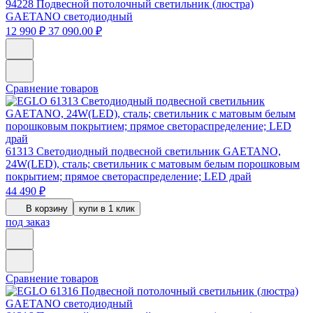
94228
Подвесной потолочный светильник (люстра)
GAETANO светодиодный
12 990 ₽
37 090.00 ₽
Сравнение товаров
61313
Светодиодный подвесной светильник GAETANO,
24W(LED), сталь; светильник с матовым белым порошковым
покрытием; прямое светораспределение; LED драй
44 490 ₽
В корзину
купи в 1 клик
под заказ
Сравнение товаров