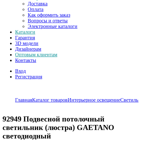
Доставка
Оплата
Как оформить заказ
Вопросы и ответы
Электронные каталоги
Каталоги
Гарантия
3D модели
Дизайнерам
Оптовым клиентам
Контакты
Вход
Регистрация
Главная
Каталог товаров
Интерьерное освещение
Светильн
92949
Подвесной потолочный
светильник (люстра) GAETANO
светодиодный