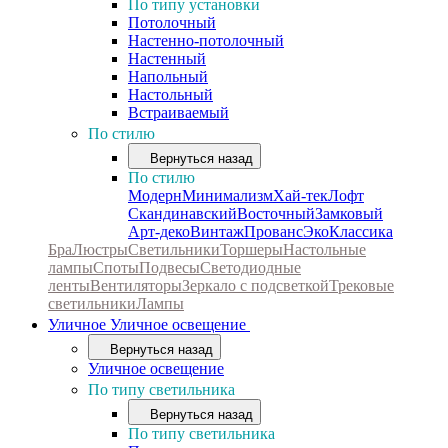
По типу установки
Потолочный
Настенно-потолочный
Настенный
Напольный
Настольный
Встраиваемый
По стилю
Вернуться назад
По стилю
Модерн
Минимализм
Хай-тек
Лофт
Скандинавский
Восточный
Замковый
Арт-деко
Винтаж
Прованс
Эко
Классика
Бра
Люстры
Светильники
Торшеры
Настольные
лампы
Споты
Подвесы
Светодиодные
ленты
Вентиляторы
Зеркало с подсветкой
Трековые
светильники
Лампы
Уличное
Уличное освещение
Вернуться назад
Уличное освещение
По типу светильника
Вернуться назад
По типу светильника