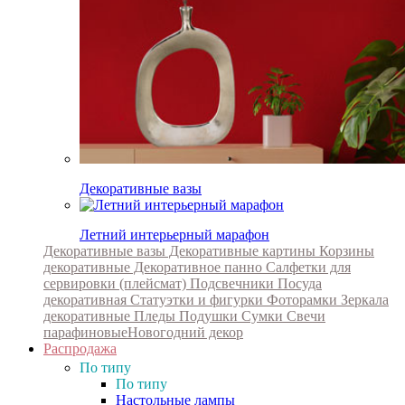
Декоративные вазы
Летний интерьерный марафон
Декоративные вазы
Декоративные картины
Корзины
декоративные
Декоративное панно
Салфетки для
сервировки (плейсмат)
Подсвечники
Посуда
декоративная
Статуэтки и фигурки
Фоторамки
Зеркала
декоративные
Пледы
Подушки
Сумки
Свечи
парафиновые
Новогодний декор
Распродажа
По типу
По типу
Настольные лампы