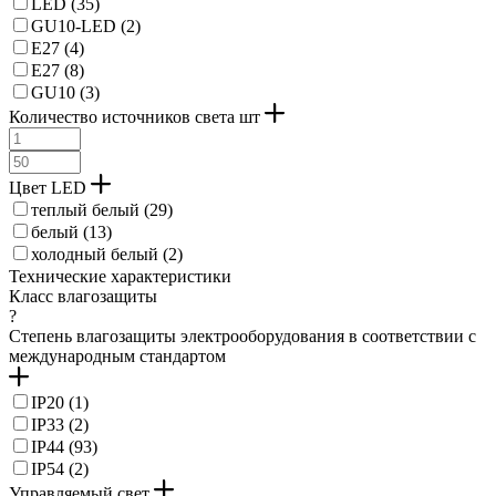
LED (
35
)
GU10-LED (
2
)
E27 (
4
)
Е27 (
8
)
GU10 (
3
)
Количество источников света шт
Цвет LED
теплый белый (
29
)
белый (
13
)
холодный белый (
2
)
Технические характеристики
Класс влагозащиты
?
Степень влагозащиты электрооборудования в соответствии с
международным стандартом
IP20 (
1
)
IP33 (
2
)
IP44 (
93
)
IP54 (
2
)
Управляемый свет