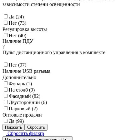
зависимости степени освещенности
Да (
24
)
Нет (
73
)
Регулировка высоты
Нет (
40
)
Наличие ПДУ
?
Пульт дистанционного управления в комплекте
Нет (
97
)
Наличие USB разъема
Дополнительно
Фонарь (
1
)
На столб (
9
)
Фасадный (
82
)
Двусторонний (
6
)
Парковый (
2
)
Оптовые продажи
Да (
99
)
Сбросить фильтр
Наличие датчика движения - Да