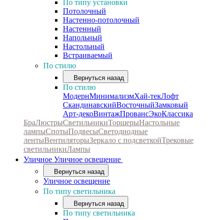
По типу установки
Потолочный
Настенно-потолочный
Настенный
Напольный
Настольный
Встраиваемый
По стилю
Вернуться назад
По стилю
Модерн
Минимализм
Хай-тек
Лофт
Скандинавский
Восточный
Замковый
Арт-деко
Винтаж
Прованс
Эко
Классика
Бра
Люстры
Светильники
Торшеры
Настольные
лампы
Споты
Подвесы
Светодиодные
ленты
Вентиляторы
Зеркало с подсветкой
Трековые
светильники
Лампы
Уличное
Уличное освещение
Вернуться назад
Уличное освещение
По типу светильника
Вернуться назад
По типу светильника