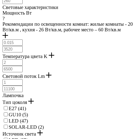
Световые характеристики
Мощность Вт
?
Рекомендации по освещенности комнат: жилые комнаты - 20
Вт/кв.м , кухня - 26 Вт/кв.м, рабочее место – 60 Вт/кв.м
Температура цвета K
Световой поток Lm
Лампочка
Тип цоколя
E27 (
41
)
GU10 (
5
)
LED (
47
)
SOLAR-LED (
2
)
Источник света