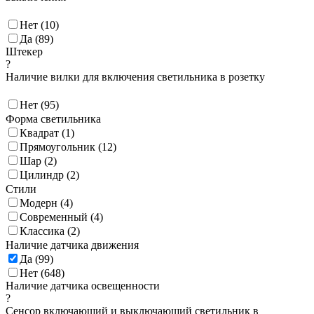
Нет (
10
)
Да (
89
)
Штекер
?
Наличие вилки для включения светильника в розетку
Нет (
95
)
Форма светильника
Квадрат (
1
)
Прямоугольник (
12
)
Шар (
2
)
Цилиндр (
2
)
Стили
Модерн (
4
)
Современный (
4
)
Классика (
2
)
Наличие датчика движения
Да (
99
)
Нет (
648
)
Наличие датчика освещенности
?
Сенсор включающий и выключающий светильник в