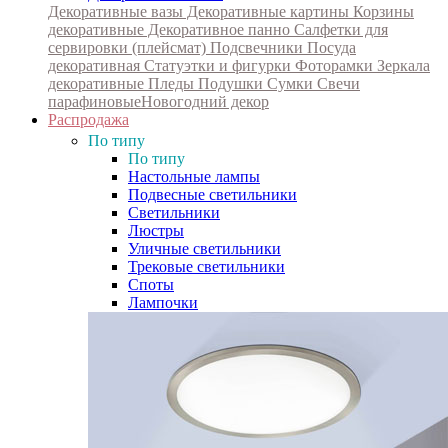
Декоративные вазы
Декоративные картины
Корзины
декоративные
Декоративное панно
Салфетки для
сервировки (плейсмат)
Подсвечники
Посуда
декоративная
Статуэтки и фигурки
Фоторамки
Зеркала
декоративные
Пледы
Подушки
Сумки
Свечи
парафиновые
Новогодний декор
Распродажа
По типу
По типу
Настольные лампы
Подвесные светильники
Светильники
Люстры
Уличные светильники
Трековые светильники
Споты
Лампочки