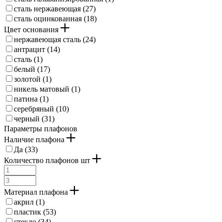
сталь нержавеющая (
27
)
сталь оцинкованная (
18
)
Цвет основания
нержавеющая сталь (
24
)
антрацит (
14
)
сталь (
1
)
белый (
17
)
золотой (
1
)
никель матовый (
1
)
патина (
1
)
серебряный (
10
)
черный (
31
)
Параметры плафонов
Наличие плафона
Да (
33
)
Количество плафонов шт
Материал плафона
акрил (
1
)
пластик (
53
)
стекло (
34
)