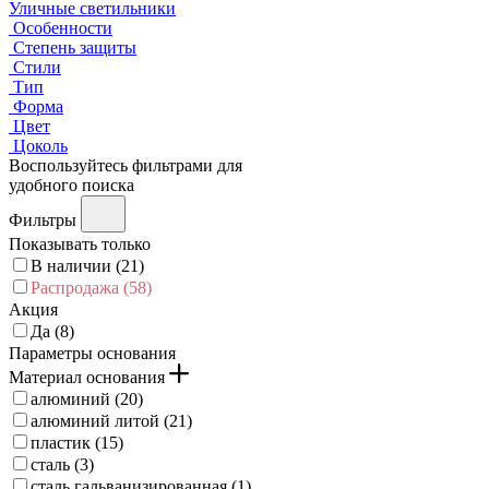
Уличные светильники
Особенности
Степень защиты
Стили
Тип
Форма
Цвет
Цоколь
Воспользуйтесь фильтрами для
удобного поиска
Фильтры
Показывать только
В наличии (
21
)
Распродажа (
58
)
Акция
Да (
8
)
Параметры основания
Материал основания
алюминий (
20
)
алюминий литой (
21
)
пластик (
15
)
сталь (
3
)
сталь гальванизированная (
1
)