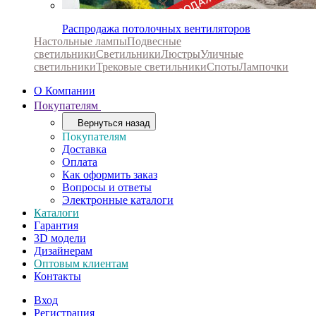
Распродажа потолочных вентиляторов
Настольные лампы
Подвесные
светильники
Светильники
Люстры
Уличные
светильники
Трековые светильники
Споты
Лампочки
О Компании
Покупателям
Вернуться назад
Покупателям
Доставка
Оплата
Как оформить заказ
Вопросы и ответы
Электронные каталоги
Каталоги
Гарантия
3D модели
Дизайнерам
Оптовым клиентам
Контакты
Вход
Регистрация