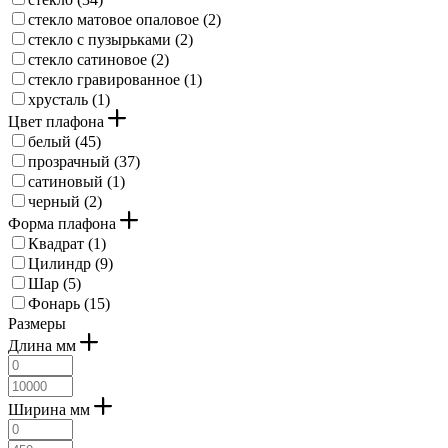
стекло матовое опаловое (
2
)
стекло с пузырьками (
2
)
стекло сатиновое (
2
)
стекло гравированное (
1
)
хрусталь (
1
)
Цвет плафона
белый (
45
)
прозрачный (
37
)
сатиновый (
1
)
черный (
2
)
Форма плафона
Квадрат (
1
)
Цилиндр (
9
)
Шар (
5
)
Фонарь (
15
)
Размеры
Длина мм
Ширина мм