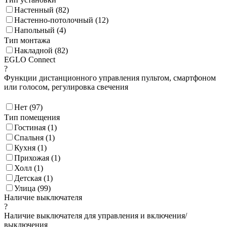
Настенный (
82
)
Настенно-потолочный (
12
)
Напольный (
4
)
Тип монтажа
Накладной (
82
)
EGLO Connect
?
Функции дистанционного управления пультом, смартфоном
или голосом, регулировка свечения
Нет (
97
)
Тип помещения
Гостиная (
1
)
Спальня (
1
)
Кухня (
1
)
Прихожая (
1
)
Холл (
1
)
Детская (
1
)
Улица (
99
)
Наличие выключателя
?
Наличие выключателя для управления и включения/
выключения