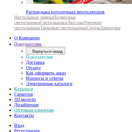
Распродажа потолочных вентиляторов
Настольные лампы
Подвесные
светильники
Светильники
Люстры
Уличные
светильники
Трековые светильники
Споты
Лампочки
О Компании
Покупателям
Вернуться назад
Покупателям
Доставка
Оплата
Как оформить заказ
Вопросы и ответы
Электронные каталоги
Каталоги
Гарантия
3D модели
Дизайнерам
Оптовым клиентам
Контакты
Вход
Регистрация