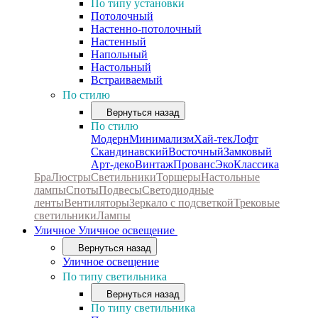
По типу установки
Потолочный
Настенно-потолочный
Настенный
Напольный
Настольный
Встраиваемый
По стилю
Вернуться назад
По стилю
Модерн
Минимализм
Хай-тек
Лофт
Скандинавский
Восточный
Замковый
Арт-деко
Винтаж
Прованс
Эко
Классика
Бра
Люстры
Светильники
Торшеры
Настольные
лампы
Споты
Подвесы
Светодиодные
ленты
Вентиляторы
Зеркало с подсветкой
Трековые
светильники
Лампы
Уличное
Уличное освещение
Вернуться назад
Уличное освещение
По типу светильника
Вернуться назад
По типу светильника