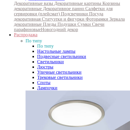
Декоративные вазы
Декоративные картины
Корзины
декоративные
Декоративное панно
Салфетки для
сервировки (плейсмат)
Подсвечники
Посуда
декоративная
Статуэтки и фигурки
Фоторамки
Зеркала
декоративные
Пледы
Подушки
Сумки
Свечи
парафиновые
Новогодний декор
Распродажа
По типу
По типу
Настольные лампы
Подвесные светильники
Светильники
Люстры
Уличные светильники
Трековые светильники
Споты
Лампочки