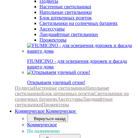
Подвесы
Настенные светильники
Напольные светильники
Блок штекерных розеток
Светильники на солнечных батареях
Аксессуары
Ландшафтные светильники
Прожекторы
FIUMICINO - для освещения дорожек и фасада
вашего дома
Открываем уличный сезон!
Подвесы
Настенные светильники
Напольные
светильники
Блок штекерных розеток
Светильники на
солнечных батареях
Аксессуары
Ландшафтные
светильники
Прожекторы
Коммерческое
Коммерческое
Вернуться назад
Коммерческое
По назначению