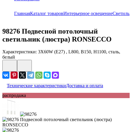
Главная
Каталог товаров
Интерьерное освещение
Светильн
98276
Подвесной потолочный
светильник (люстра) RONSECCO
Характеристики: 3X60W (E27) , L800, B150, H1100, сталь,
белый
Технические характеристики
Доставка и оплата
распродажа