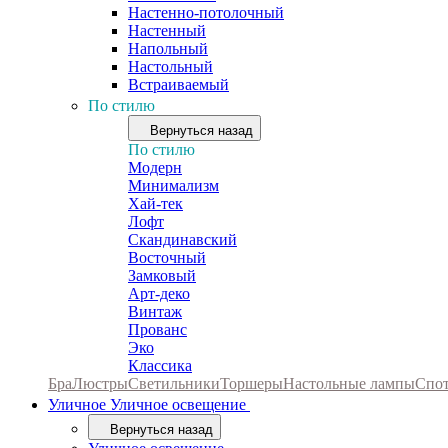
Настенно-потолочный
Настенный
Напольный
Настольный
Встраиваемый
По стилю
Вернуться назад
По стилю
Модерн
Минимализм
Хай-тек
Лофт
Скандинавский
Восточный
Замковый
Арт-деко
Винтаж
Прованс
Эко
Классика
Бра
Люстры
Светильники
Торшеры
Настольные лампы
Спо
Уличное
Уличное освещение
Вернуться назад