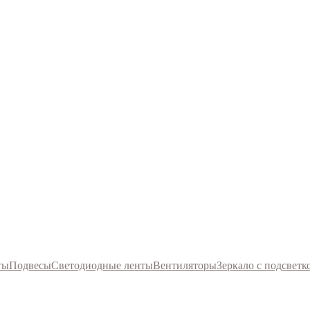
ты
Подвесы
Светодиодные ленты
Вентиляторы
Зеркало с подсветк