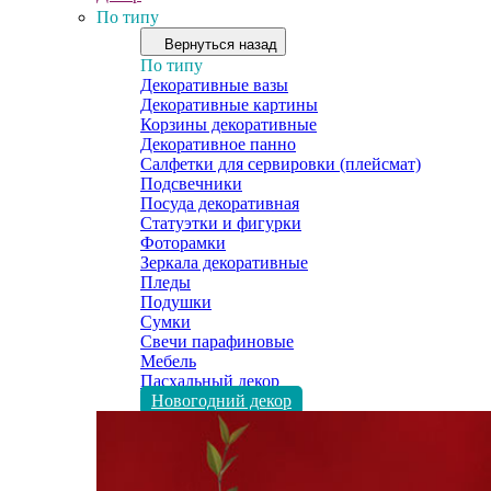
По типу
Вернуться назад
По типу
Декоративные вазы
Декоративные картины
Корзины декоративные
Декоративное панно
Салфетки для сервировки (плейсмат)
Подсвечники
Посуда декоративная
Статуэтки и фигурки
Фоторамки
Зеркала декоративные
Пледы
Подушки
Сумки
Свечи парафиновые
Мебель
Пасхальный декор
Новогодний декор