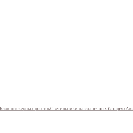
Блок штекерных розеток
Светильники на солнечных батареях
Акс